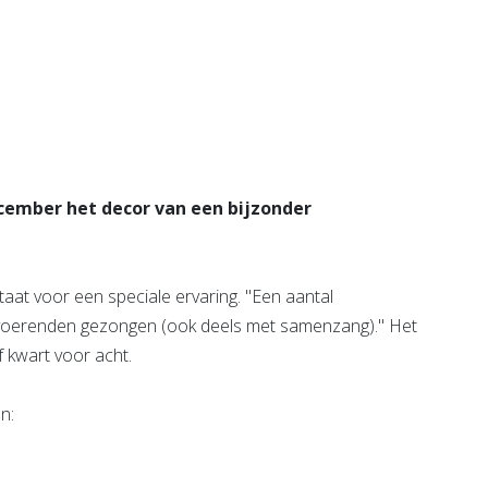
e pagina
Bekijk de pagina
ecember het decor van een bijzonder
taat voor een speciale ervaring. "Een aantal
tvoerenden gezongen (ook deels met samenzang)." Het
f kwart voor acht.
n: