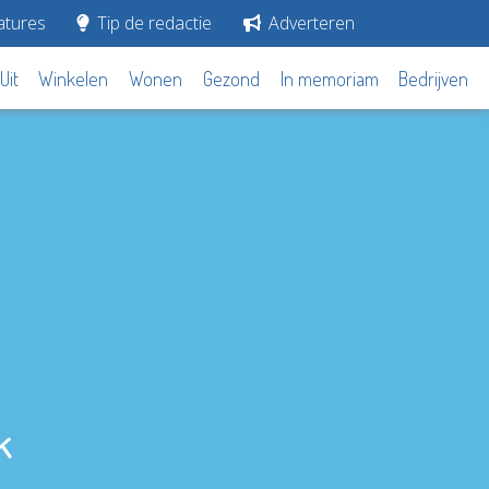
tures
Tip de redactie
Adverteren
Uit
Winkelen
Wonen
Gezond
In memoriam
Bedrijven
k