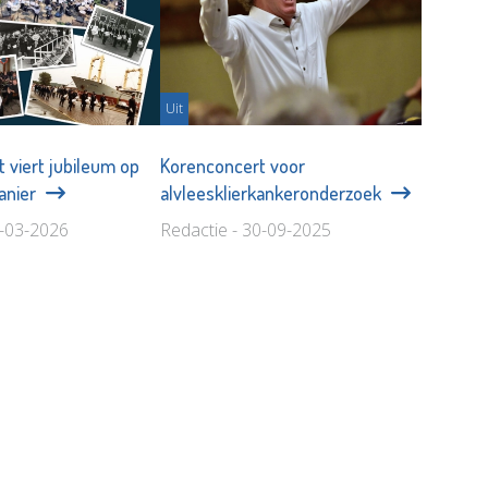
Uit
 viert jubileum op
Korenconcert voor
anier
alvleesklierkankeronderzoek
7-03-2026
Redactie - 30-09-2025