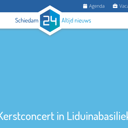
Agenda
Vaca
Kerstconcert in Liduinabasilie