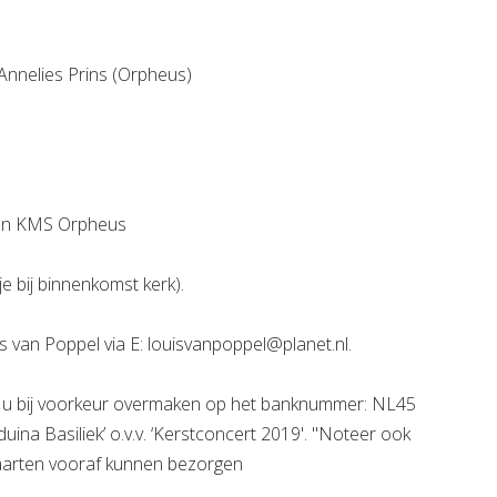
Annelies Prins (Orpheus)
 van KMS Orpheus
e bij binnenkomst kerk).
s van Poppel via E: louisvanpoppel@planet.nl.
t u bij voorkeur overmaken op het banknummer: NL45
a Basiliek’ o.v.v. ‘Kerstconcert 2019'. "Noteer ook
 kaarten vooraf kunnen bezorgen