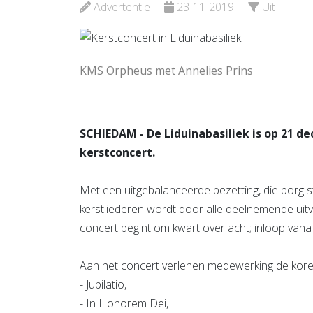
Bekijk d
Advertentie
23-11-2019
Uit
Bekijk de pagina
KMS Orpheus met Annelies Prins
SCHIEDAM - De Liduinabasiliek is op 21 d
kerstconcert.
Met een uitgebalanceerde bezetting, die borg s
kerstliederen wordt door alle deelnemende ui
concert begint om kwart over acht; inloop vana
Aan het concert verlenen medewerking de kore
- Jubilatio,
- In Honorem Dei,