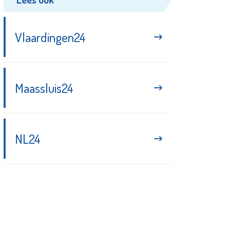
Vlaardingen24
Maassluis24
NL24
Blijf up-to-date