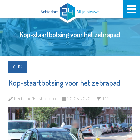
Kop-staartbotsing voor het zebrapad
112
Kop-staartbotsing voor het zebrapad
Redactie/Flashphoto
20-08-2020
112