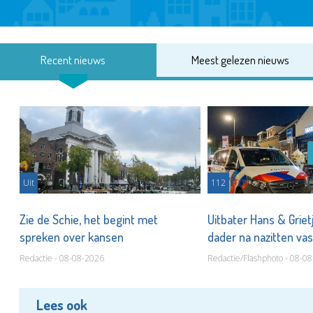
Recent nieuws
Meest gelezen nieuws
Uit
112
Zie de Schie, het begint met
Uitbater Hans & Griet
spreken over kansen
dader na nazitten va
Redactie - 08-08-2026
Redactie/Flashphoto - 08-0
Lees ook