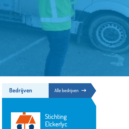
Bedrijven
Alle bedrijven
hting
Zwembad
erlyc
Groenoord