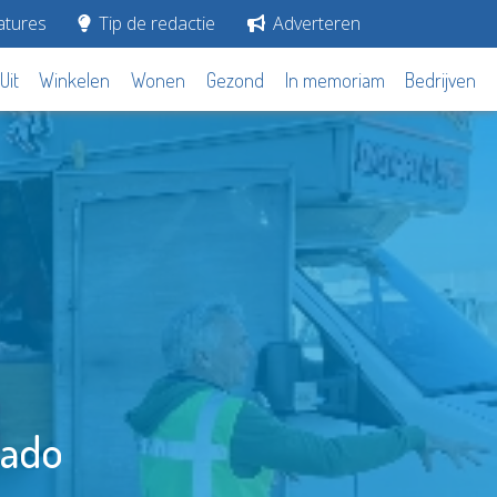
tures
Tip de redactie
Adverteren
Uit
Winkelen
Wonen
Gezond
In memoriam
Bedrijven
rado