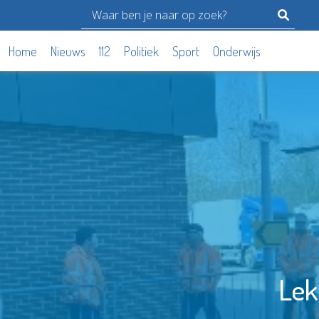
Home
Nieuws
112
Politiek
Sport
Onderwijs
Lek