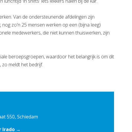
nchtijd 'in shifts' iets lekkers halen bij de kar.
erken. Van de ondersteunende afdelingen zijn
; nog zo'n 25 mensen werken op een (bijna leeg)
onele medewerkers, die niet kunnen thuiswerken, zijn
ciale beroepsgroepen, waardoor het belangrijk is om dit
zo meldt het bedrijf.
aat 550, Schiedam
r Irado →