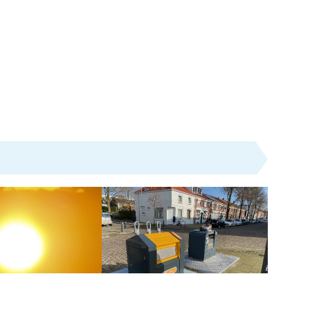
s
Wonen