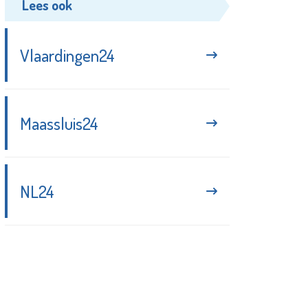
Lees ook
Vlaardingen24
Maassluis24
NL24
Blijf up-to-date