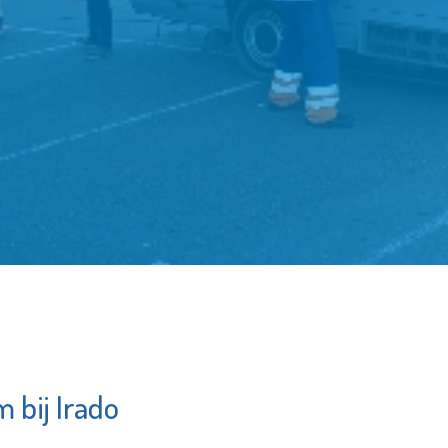
 bij Irado
Bibliotheek
Stic
Schiedam
Elck