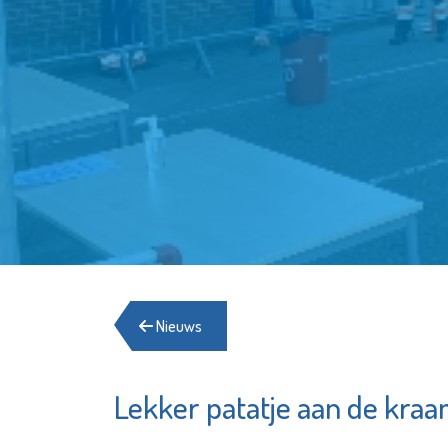
Nieuws
Lekker patatje aan de kraam
Aleida Praktijk
voor
ng