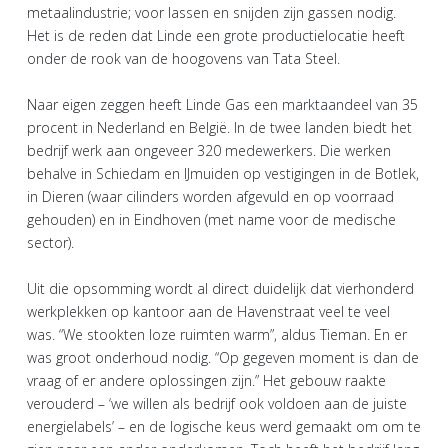
metaalindustrie; voor lassen en snijden zijn gassen nodig.
Het is de reden dat Linde een grote productielocatie heeft
onder de rook van de hoogovens van Tata Steel.
Naar eigen zeggen heeft Linde Gas een marktaandeel van 35
procent in Nederland en België. In de twee landen biedt het
bedrijf werk aan ongeveer 320 medewerkers. Die werken
behalve in Schiedam en IJmuiden op vestigingen in de Botlek,
in Dieren (waar cilinders worden afgevuld en op voorraad
gehouden) en in Eindhoven (met name voor de medische
sector).
Uit die opsomming wordt al direct duidelijk dat vierhonderd
werkplekken op kantoor aan de Havenstraat veel te veel
was. “We stookten loze ruimten warm”, aldus Tieman. En er
was groot onderhoud nodig. “Op gegeven moment is dan de
vraag of er andere oplossingen zijn.” Het gebouw raakte
verouderd – ‘we willen als bedrijf ook voldoen aan de juiste
energielabels’ – en de logische keus werd gemaakt om om te