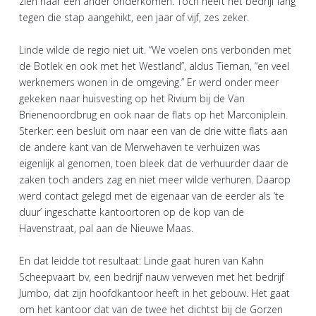
zien naar een ander onderkomen. Toch heeft het bedrijf lang
tegen die stap aangehikt, een jaar of vijf, zes zeker.
Linde wilde de regio niet uit. “We voelen ons verbonden met
de Botlek en ook met het Westland”, aldus Tieman, “en veel
werknemers wonen in de omgeving.” Er werd onder meer
gekeken naar huisvesting op het Rivium bij de Van
Brienenoordbrug en ook naar de flats op het Marconiplein.
Sterker: een besluit om naar een van de drie witte flats aan
de andere kant van de Merwehaven te verhuizen was
eigenlijk al genomen, toen bleek dat de verhuurder daar de
zaken toch anders zag en niet meer wilde verhuren. Daarop
werd contact gelegd met de eigenaar van de eerder als ‘te
duur’ ingeschatte kantoortoren op de kop van de
Havenstraat, pal aan de Nieuwe Maas.
En dat leidde tot resultaat: Linde gaat huren van Kahn
Scheepvaart bv, een bedrijf nauw verweven met het bedrijf
Jumbo, dat zijn hoofdkantoor heeft in het gebouw. Het gaat
om het kantoor dat van de twee het dichtst bij de Gorzen