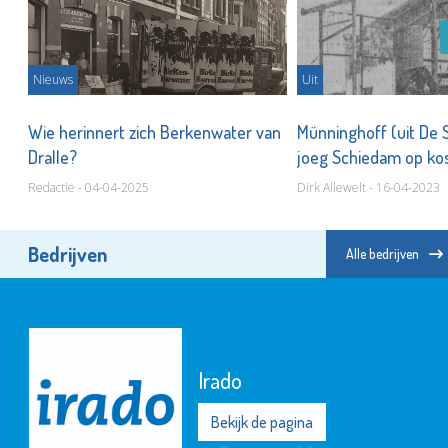
Nieuws
Uit
Wie herinnert zich Berkenwater van
Münninghoff (uit De
Dralle?
joeg Schiedam op k
Redactie - 04-04-2025
Dirk Allewelt - 16-04-2023
Bedrijven
Alle bedrijven
Irado
Bekijk de pagina