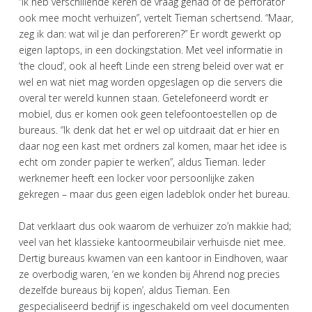
“Ik heb verschillende keren de vraag gehad of de perforator
ook mee mocht verhuizen”, vertelt Tieman schertsend. “Maar,
zeg ik dan: wat wil je dan perforeren?” Er wordt gewerkt op
eigen laptops, in een dockingstation. Met veel informatie in
‘the cloud’, ook al heeft Linde een streng beleid over wat er
wel en wat niet mag worden opgeslagen op die servers die
overal ter wereld kunnen staan. Getelefoneerd wordt er
mobiel, dus er komen ook geen telefoontoestellen op de
bureaus. “Ik denk dat het er wel op uitdraait dat er hier en
daar nog een kast met ordners zal komen, maar het idee is
echt om zonder papier te werken”, aldus Tieman. Ieder
werknemer heeft een locker voor persoonlijke zaken
gekregen – maar dus geen eigen ladeblok onder het bureau.
Dat verklaart dus ook waarom de verhuizer zo’n makkie had;
veel van het klassieke kantoormeubilair verhuisde niet mee.
Dertig bureaus kwamen van een kantoor in Eindhoven, waar
ze overbodig waren, ‘en we konden bij Ahrend nog precies
dezelfde bureaus bij kopen’, aldus Tieman. Een
gespecialiseerd bedrijf is ingeschakeld om veel documenten