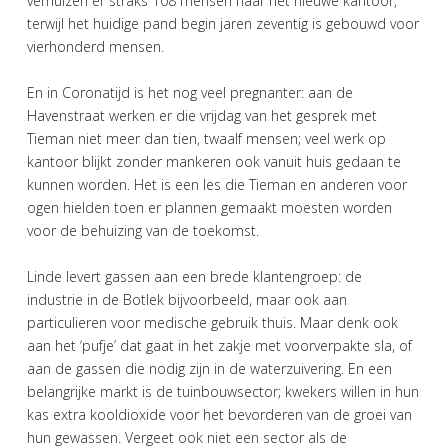
verhuizen er straks 108 mensen naar het nieuwe kantoor,
terwijl het huidige pand begin jaren zeventig is gebouwd voor
vierhonderd mensen.
En in Coronatijd is het nog veel pregnanter: aan de
Havenstraat werken er die vrijdag van het gesprek met
Tieman niet meer dan tien, twaalf mensen; veel werk op
kantoor blijkt zonder mankeren ook vanuit huis gedaan te
kunnen worden. Het is een les die Tieman en anderen voor
ogen hielden toen er plannen gemaakt moesten worden
voor de behuizing van de toekomst.
Linde levert gassen aan een brede klantengroep: de
industrie in de Botlek bijvoorbeeld, maar ook aan
particulieren voor medische gebruik thuis. Maar denk ook
aan het ‘pufje’ dat gaat in het zakje met voorverpakte sla, of
aan de gassen die nodig zijn in de waterzuivering. En een
belangrijke markt is de tuinbouwsector; kwekers willen in hun
kas extra kooldioxide voor het bevorderen van de groei van
hun gewassen. Vergeet ook niet een sector als de