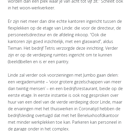
worden dan een plek waar je van acht tot vijf zit.” Scheelt ook
in het woon-werkverkeer.
Er zijn niet meer dan drie echte kantoren ingericht tussen de
flexplekken op de etage van Linde: die voor de directeur, de
personeelsdirecteur en de afdeling inkoop. “Ook die
kantoren zijn goed inzichtelijk, met een glaswand”, aldus
Tieman. Het bedrijf Tetris verzorgde deze inrichting. Verder
zijn er op de verdieping ruimtes ingericht om te kunnen
(beeld)bellen en is er een pantry.
Linde zal verder ook voorzieningen met Jumbo gaan delen:
een vergaderruimte – ‘voor grotere gezelschappen van meer
dan twintig mensen’ – en een bedrijfsrestaurant, beide op de
eerste etage. In eerste instantie is ook nog gesproken over
huur van een deel van de vierde verdieping door Linde, maar
de ervaringen met het thuiswerken in Coronatijd hebben de
bedrijfsleiding overtuigd dat met het Beneluxhoofdkantoor
met minder werkplekken toe kan. Parkeren kan personeel in
de garage onder in het complex.