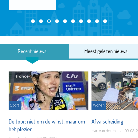
Recent nieuws
Meest gelezen nieuws
Sport
Wonen
De tour: niet om de winst, maar om
Afvalscheiding
het plezier
Han van der Horst - 09-08-