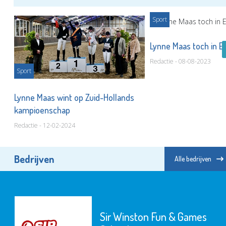
Sport
Lynne Maas toch in 
Redactie - 08-08-2023
Sport
Lynne Maas wint op Zuid-Hollands
kampioenschap
Redactie - 12-02-2024
Bedrijven
Alle bedrijven
Sir Winston Fun & Games