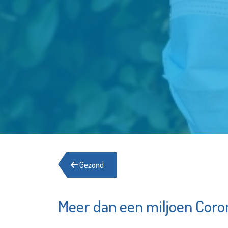
Gezond
Meer dan een miljoen Coro
Fond
SIKO
Vlaar