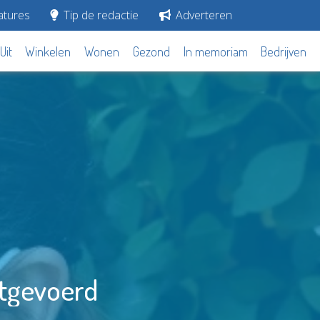
tures
Tip de redactie
Adverteren
Uit
Winkelen
Wonen
Gezond
In memoriam
Bedrijven
itgevoerd