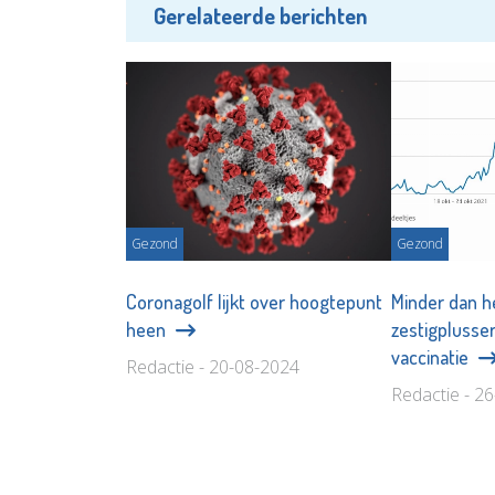
Gerelateerde berichten
Gezond
Gezond
Coronagolf lijkt over hoogtepunt
Minder dan h
heen
zestigplusser
vaccinatie
Redactie - 20-08-2024
Redactie - 2