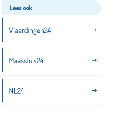
Lees ook
Vlaardingen24
Maassluis24
NL24
Blijf up-to-date