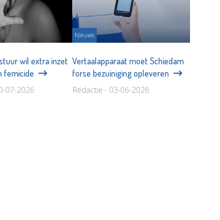
Nieuws
uur wil extra inzet
Vertaalapparaat moet Schiedam
en femicide
forse bezuiniging opleveren
10-07-2026
Redactie - 03-06-2026