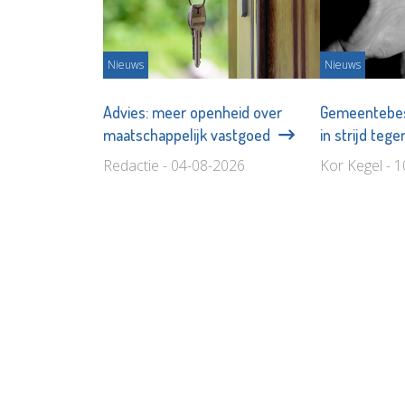
Nieuws
Nieuws
Advies: meer openheid over
Gemeentebest
maatschappelijk vastgoed
in strijd teg
Redactie - 04-08-2026
Kor Kegel - 