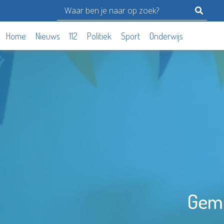
Home
Nieuws
112
Politiek
Sport
Onderwijs
Geme