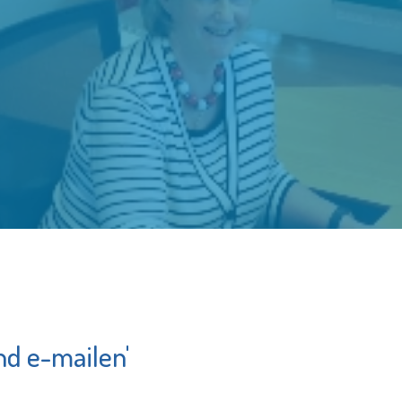
d e-mailen'
Lentiz Life
College