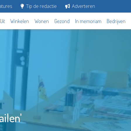
tures
Tip de redactie
Adverteren
Uit
Winkelen
Wonen
Gezond
In memoriam
Bedrijven
ilen'