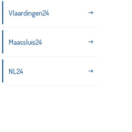
Vlaardingen24
Maassluis24
NL24
Blijf up-to-date