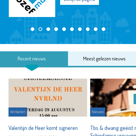
Recent nieuws
Meest gelezen nieuws
Winkelen
Nieuws
Valentijn de Heer komt signeren
Tbs & dwang geëist 
Schiedamse vrouwe