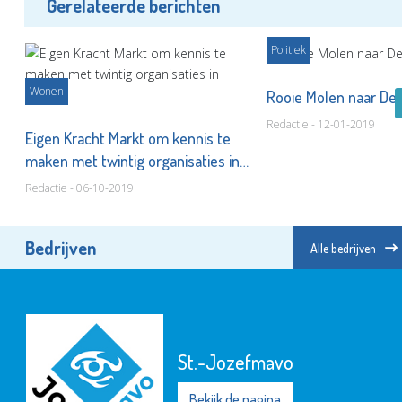
Gerelateerde berichten
Politiek
Wonen
Rooie Molen naar De
Redactie - 12-01-2019
Eigen Kracht Markt om kennis te
maken met twintig organisaties in
noord
Redactie - 06-10-2019
Bedrijven
Alle bedrijven
St.-Jozefmavo
Bekijk de pagina