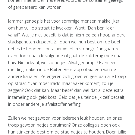
komen, met ander materieel, voordat de container geleegd
of gerepareerd kan worden.
Jammer genoeg is het voor sommige mensen makkelijker
om hun vuil op straat te kwakken. Want: “Dan ben ik er
vanaf”. Wat je niet beseft, is dat je hiermee een hoop andere
stadsgenoten dupeert. Zij doen wel hun best om de boel
netjes te houden: container vol of in storing? Dan gaan ze
even door naar de volgende of gaat de zak terug mee naar
huis. Niet ideaal, wel zo netjes. Afval gedumpt? Even een
melding maken in de Buiten Beterapp of via een van de
andere kanalen. Ze ergeren zich groen en geel aan alle troep
op straat. “Dan moet Irado maar vaker komen”, zou je
zeggen? Ook dat kan. Maar besef dan wel dat al deze extra
inzameling ook geld kost. Geld dat je uiteindelijk zelf betaalt,
in onder andere je afvalstoffenheffing.
Zullen we het gewoon voor iedereen leuk houden, en onze
troep gewoon netjes opruimen? Onze collega’s doen ook
hun stinkende best om de stad netjes te houden. Doen jullie