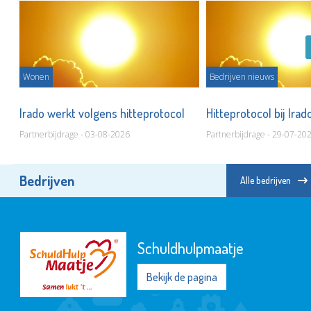
Wonen
Bedrijven nieuws
Irado werkt volgens hitteprotocol
Hitteprotocol bij Ira
Partnerbijdrage - 03-08-2026
Partnerbijdrage - 29-07-20
Bedrijven
Alle bedrijven
Schuldhulpmaatje
Bekijk de pagina