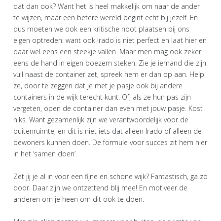
dat dan ook? Want het is heel makkelijk om naar de ander
te wijzen, maar een betere wereld begint echt bij jezelf. En
dus moeten we ook een kritische noot plaatsen bij ons
eigen optreden: want ook Irado is niet perfect en laat hier en
daar wel eens een steekje vallen. Maar men mag ook zeker
eens de hand in eigen boezem steken. Zie je iemand die zijn
vuil naast de container zet, spreek hem er dan op aan. Help
ze, door te zeggen dat je met je pasje ook bij andere
containers in de wijk terecht kunt. Of, als ze hun pas zijn
vergeten, open de container dan even met jouw pasje. Kost
niks. Want gezamenlijk zijn we verantwoordelijk voor de
buitenruimte, en dit is niet iets dat alleen Irado of alleen de
bewoners kunnen doen. De formule voor succes zit hem hier
in het ‘samen doen’.
Zet jij je al in voor een fijne en schone wijk? Fantastisch, ga zo
door. Daar zijn we ontzettend blij mee! En motiveer de
anderen om je heen om dit ook te doen.