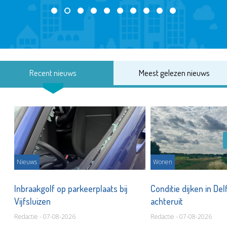
Recent nieuws
Meest gelezen nieuws
Nieuws
Wonen
Inbraakgolf op parkeerplaats bij
Conditie dijken in Del
Vijfsluizen
achteruit
Redactie - 07-08-2026
Redactie - 07-08-2026