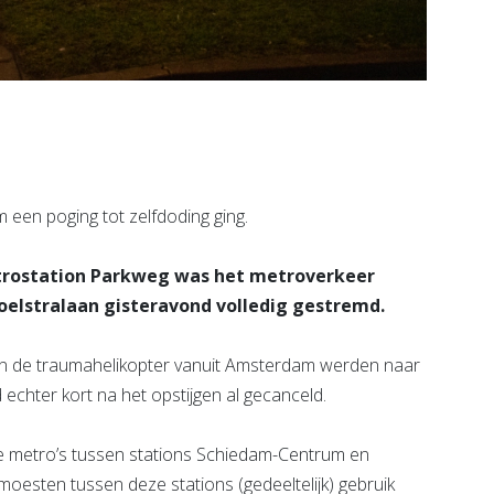
m een poging tot zelfdoding ging.
rostation Parkweg was het metroverkeer
elstralaan gisteravond volledig gestremd.
en de traumahelikopter vanuit Amsterdam werden naar
echter kort na het opstijgen al gecanceld.
De metro’s tussen stations Schiedam-Centrum en
 moesten tussen deze stations (gedeeltelijk) gebruik