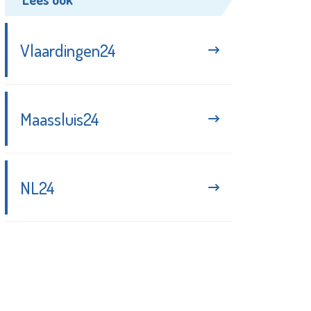
Vlaardingen24
Maassluis24
NL24
Blijf up-to-date