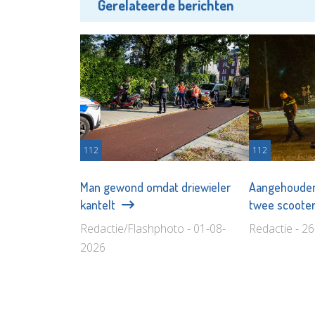
Gerelateerde berichten
112
112
Man gewond omdat driewieler
Aangehouden
kantelt
twee scoote
Redactie/Flashphoto - 01-08-
Redactie - 2
2026