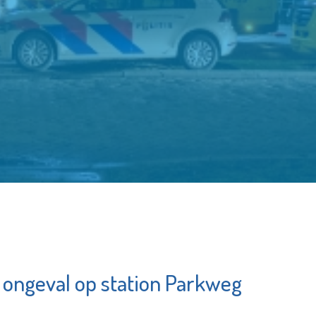
ongeval op station Parkweg
Stedelijk
m
Museum
ngen