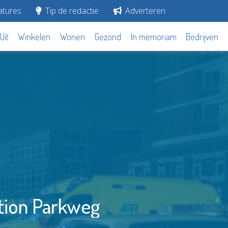
tures
Tip de redactie
Adverteren
Uit
Winkelen
Wonen
Gezond
In memoriam
Bedrijven
tion Parkweg