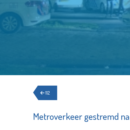
112
Metroverkeer gestremd na 
Museu
St.-Jozefmavo
Vlaardi