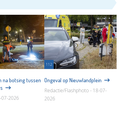
112
 na botsing tussen
Ongeval op Nieuwlandplein
rs
Redactie/Flashphoto - 18-07-
6-07-2026
2026