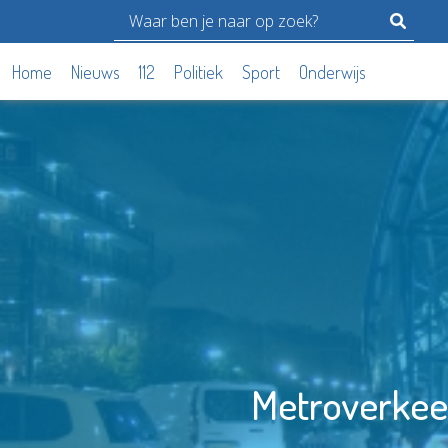
Home
Nieuws
112
Politiek
Sport
Onderwijs
Metroverkee