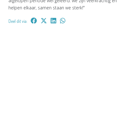
afgelopen periode wel geleerd: we zijn veerkrachtig en
helpen elkaar, samen staan we sterk!"
Deel dit via: