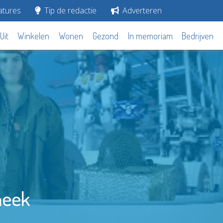
tures
Tip de redactie
Adverteren
Uit
Winkelen
Wonen
Gezond
In memoriam
Bedrijven
heek