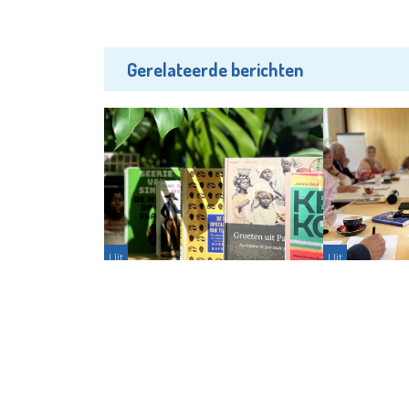
Gerelateerde berichten
Uit
Uit
Beleef vrijheid en verbinding in de
Expositie Sch
Bibliotheek Schiedam
perspectief e
Schiedamme
Redactie - 02-06-2026
Partnerbijdr