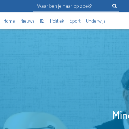
Home
Nieuws
112
Politiek
Sport
Onderwijs
Min