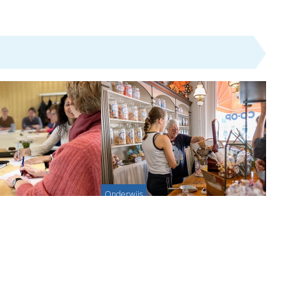
Onderwijs
rijfcafé: ruimte voor
Mini-cultuurfestival brugklassers
n fantasie van alle
geslaagd
rs
Partnerbijdrage - 02-09-2024
age - 28-01-2025