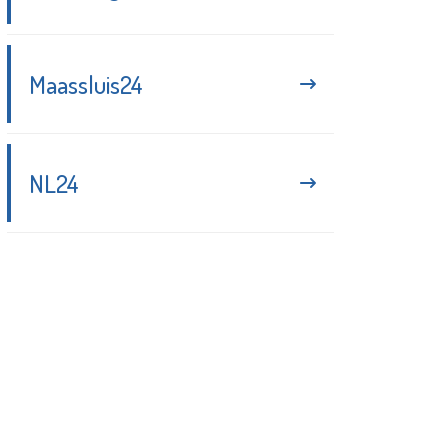
Maassluis24
NL24
Blijf up-to-date