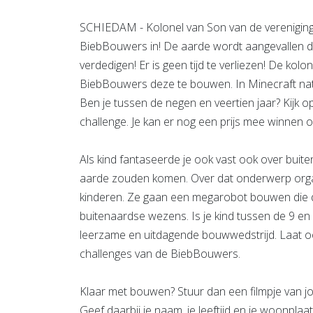
SCHIEDAM - Kolonel van Son van de vereniging 
BiebBouwers in! De aarde wordt aangevallen
verdedigen! Er is geen tijd te verliezen! De ko
BiebBouwers deze te bouwen. In Minecraft natu
Ben je tussen de negen en veertien jaar? Kijk o
challenge. Je kan er nog een prijs mee winnen o
Als kind fantaseerde je ook vast ook over buit
aarde zouden komen. Over dat onderwerp organ
kinderen. Ze gaan een megarobot bouwen die d
buitenaardse wezens. Is je kind tussen de 9 e
leerzame en uitdagende bouwwedstrijd. Laat 
challenges van de BiebBouwers.
Klaar met bouwen? Stuur dan een filmpje van
Geef daarbij je naam, je leeftijd en je woonplaat