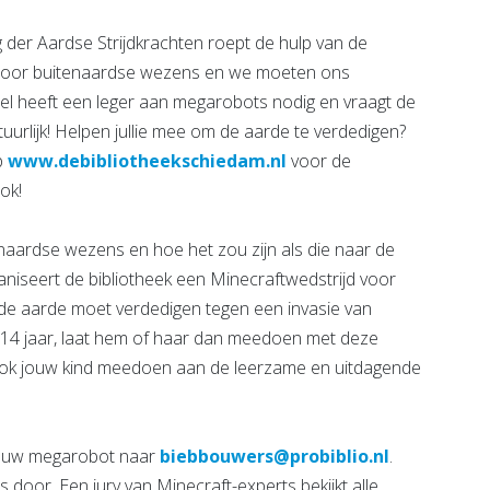
der Aardse Strijdkrachten roept de hulp van de
 door buitenaardse wezens en we moeten ons
lonel heeft een leger aan megarobots nodig en vraagt de
urlijk! Helpen jullie mee om de aarde te verdedigen?
p
www.debibliotheekschiedam.nl
voor de
ok!
enaardse wezens en hoe het zou zijn als die naar de
iseert de bibliotheek een Minecraftwedstrijd voor
e aarde moet verdedigen tegen een invasie van
n 14 jaar, laat hem of haar dan meedoen met deze
ook jouw kind meedoen aan de leerzame en uitdagende
 jouw megarobot naar
biebbouwers@probiblio.nl
.
s door. Een jury van Minecraft-experts bekijkt alle