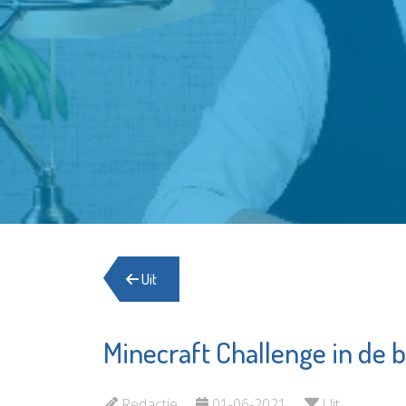
Uit
Minecraft Challenge in de b
De Witte
F
Garantiemakelaars
V
Redactie
01-06-2021
Uit