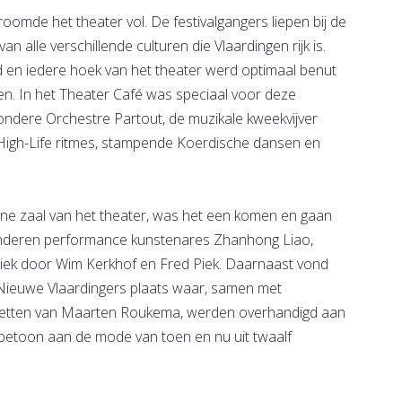
stroomde het theater vol. De festivalgangers liepen bij de
n alle verschillende culturen die Vlaardingen rijk is.
 en iedere hoek van het theater werd optimaal benut
ren. In het Theater Café was speciaal voor deze
ndere Orchestre Partout, de muzikale kweekvijver
High-Life ritmes, stampende Koerdische dansen en
ne zaal van het theater, was het een komen en gaan
nderen performance kunstenares Zhanhong Liao,
ek door Wim Kerkhof en Fred Piek. Daarnaast vond
 Nieuwe Vlaardingers plaats waar, samen met
tretten van Maarten Roukema, werden overhandigd aan
etoon aan de mode van toen en nu uit twaalf