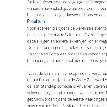
De bovenfoyer, voor deze gelegenheid omgedoo
Caribisch havenplaatsje, waar iedereen meteen
bachata- en merenguedansworkshops en demo
Proeftuin
Voor iedereen die tijdens de wereldreis even
de speciale Perzische Salon in de Glazen Foyer
dadels, vijgen en andere lekkernijen kon er we
De Proeftuin kregen bezoekers de kans om gerec
Palestina en Somalië te proeven en konden er 
herinnering aan het festival mee naar huis g
Naast de kleine en intieme optredens, versprei
natuurlijk niet uitblijven. In de Grote Zaal we
de lach. Stand-up comedians Anuar en Steven 
volgende dag spierpijn hadden van het lachen
gebruikt worden tijdens de eerste Vlaardingse
zingen van moderne Nederlandse liedjes deeln