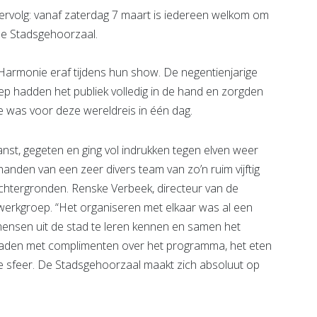
n vervolg: vanaf zaterdag 7 maart is iedereen welkom om
 de Stadsgehoorzaal.
 Harmonie eraf tijdens hun show. De negentienjarige
p hadden het publiek volledig in de hand en zorgden
e was voor deze wereldreis in één dag.
anst, gegeten en ging vol indrukken tegen elven weer
 handen van een zeer divers team van zo’n ruim vijftig
le achtergronden. Renske Verbeek, directeur van de
werkgroep. “Het organiseren met elkaar was al een
 mensen uit de stad te leren kennen en samen het
erladen met complimenten over het programma, het eten
jne sfeer. De Stadsgehoorzaal maakt zich absoluut op