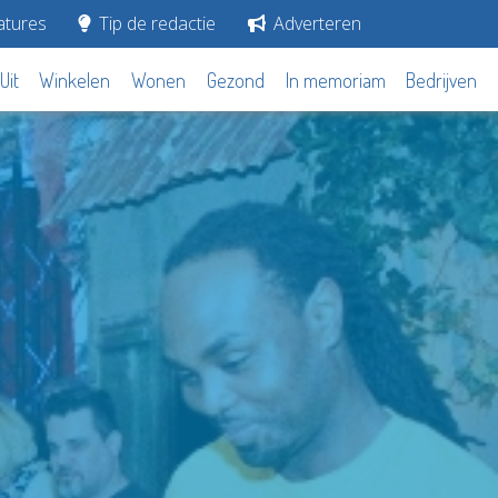
tures
Tip de redactie
Adverteren
Uit
Winkelen
Wonen
Gezond
In memoriam
Bedrijven