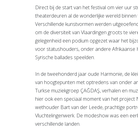
Direct bij de start van het festival om vier uur 
theaterdeuren al de wonderlijke wereld binnen va
Verschillende kunstvormen werden uitgeoefend
om de diversiteit van Vlaardingen groots te vie
gelegenheid een podium opgezet waar het bijzo
voor statushouders, onder andere Afrikaanse 
Syrische ballades speelden.
In de tweehonderd jaar oude Harmonie, de klei
van hoogtepunten met optredens van onder a
Turkse muziekgroep ÇAĞDAŞ, verhalen en muzi
hier ook een speciaal moment van het project
wethouder Bart van der Leede, prachtige por
Vluchtelingenwerk. De modeshow was een eerb
verschillende landen.