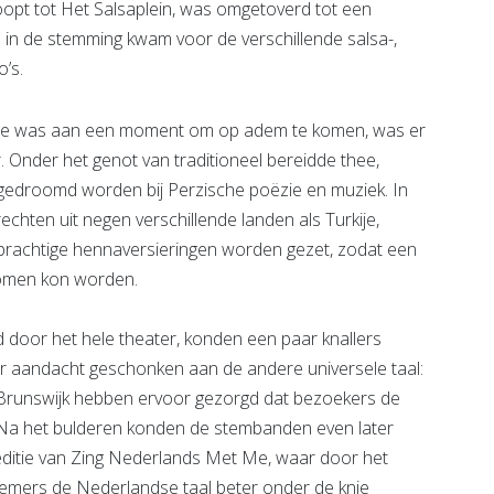
pt tot Het Salsaplein, was omgetoverd tot een
 in de stemming kwam voor de verschillende salsa-,
’s.
 toe was aan een moment om op adem te komen, was er
. Onder het genot van traditioneel bereidde thee,
ggedroomd worden bij Perzische poëzie en muziek. In
hten uit negen verschillende landen als Turkije,
prachtige hennaversieringen worden gezet, zodat een
enomen kon worden.
d door het hele theater, konden een paar knallers
rd er aandacht geschonken aan de andere universele taal:
Brunswijk hebben ervoor gezorgd dat bezoekers de
. Na het bulderen konden de stembanden even later
 editie van Zing Nederlands Met Me, waar door het
emers de Nederlandse taal beter onder de knie