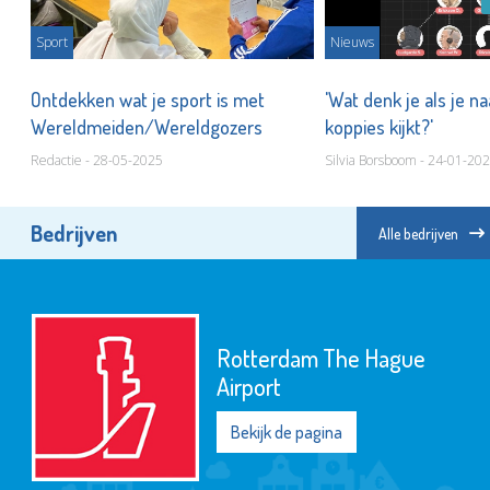
Sport
Nieuws
Ontdekken wat je sport is met
'Wat denk je als je n
Wereldmeiden/Wereldgozers
koppies kijkt?'
Redactie - 28-05-2025
Silvia Borsboom - 24-01-20
Bedrijven
Alle bedrijven
Rotterdam The Hague
Airport
Bekijk de pagina