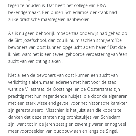
tegen te houden is. Dat heeft het college van B&W
bekendgemaakt. Een buiten-Schiedamse denktank had
zulke drastische maatregelen aanbevolen.
Als ik nu geen behoorlijk moedertaalonderwijs had gehad op
de Sint-Jozefschool, dan zou ik nu misschien schrijven: “De
bewoners van oost kunnen opgelucht adem halen.” Dat doe
ik niet, want het is een teveel gehoorde verbastering van 'een
zucht van verlichting slaken'.
Niet alleen de bewoners van oost kunnen een zucht van
verlichting slaken, maar iedereen met hart voor de stad,
want de Villastraat, de Oostsingel en de Oosterstraat zijn
prachtig met hun negentiende huisjes, die door de eigenaren
met een sterk wisselend gevoel voor het historische karakter
zijn gerestaureerd. Misschien is het juist aan die kopers te
danken dat deze straten nog pronkstukjes van Schiedam
zijn, want tot in de jaren zestig en zeventig waren er nog veel
meer voorbeelden van oudbouw aan en langs de Singel,