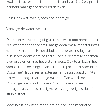
zoals het Laurens Costerhof of het Land van Ris. Die zijn niet
hersteld maar genadeloos afgebroken.
En nu leek wat over is, toch nog bedreigd.
Vanwege de wateroverlast.
Die is niet van vandaag of gisteren. Ik word oud mensen. Het
is al weer meer dan veertig jaar geleden dat ik redacteur was
van het Schiedams Nieuwsblad, dat elke woensdag huis-aan-
huis in Schiedam werd bezorgd. Toen al schreef ik berichten
over problemen met het water in oost. Ook toen kwam het
voor dat de Oostsingel blank stond. “Hij heet niet voor niets
Oostsingel”, legde een ambtenaar mij desgevraagd uit. “Als
het water hoog staat, kun je dat zien. Dan wordt de
Oostsingel een soort boezem.” Een boezem is een
opslagplaats voor overtollig water. Niet gezellig als daar je
stulpje staat.
Maar het is ook geen reden om de boel dan maar af te