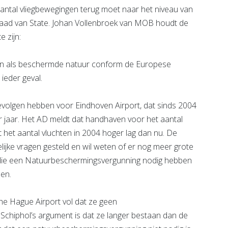
aantal vliegbewegingen terug moet naar het niveau van
Raad van State. Johan Vollenbroek van MOB houdt de
e zijn:
zen als beschermde natuur conform de Europese
 ieder geval.
olgen hebben voor Eindhoven Airport, dat sinds 2004
r jaar. Het AD meldt dat handhaven voor het aantal
 het aantal vluchten in 2004 hoger lag dan nu. De
lijke vragen gesteld en wil weten of er nog meer grote
n die een Natuurbeschermingsvergunning nodig hebben
en.
e Hague Airport vol dat ze geen
chiphol’s argument is dat ze langer bestaan dan de