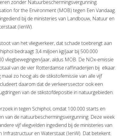
pereren zonder Natuurbeschermingsvergunning.
lisation for the Environment (MOB) tegen Een Vandaag.
ngediend bij de ministeries van Landbouw, Natuur en
terstaat (IenW).
stoot van het vliegverkeer, dat schade toebrengt aan
iphol bedraagt 3,4 miljoen kg/jaar bij 500.000
.000 vliegbewegingen/jaar, aldus MOB. De NOx-emissie
taal van de vier Rotterdamse raffinaderijen bij elkaar.
 maal zo hoog als de stikstofemissie van alle vijf
ncludeert daarom dat de verkeerssector ook een
rugdringen van de stikstofdepositie in natuurgebieden.
zoek in tegen Schiphol, omdat 100.000 starts en
eken van de natuurbeschermingsvergunning. Deze week
re vijf vliegvelden ingediend bij de ministeries van
 Infrastructuur en Waterstaat (IenW). Dat betekent