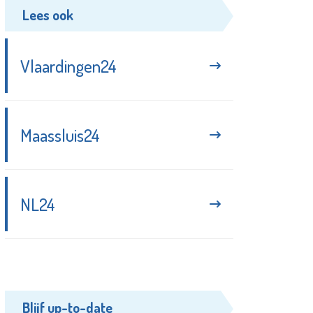
Lees ook
Vlaardingen24
Maassluis24
NL24
Blijf up-to-date