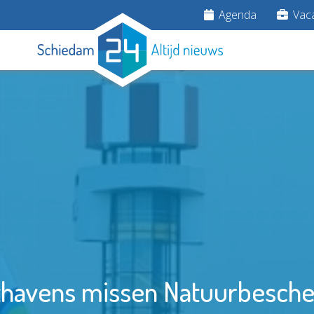
Agenda
Vaca
thavens missen Natuurbesch