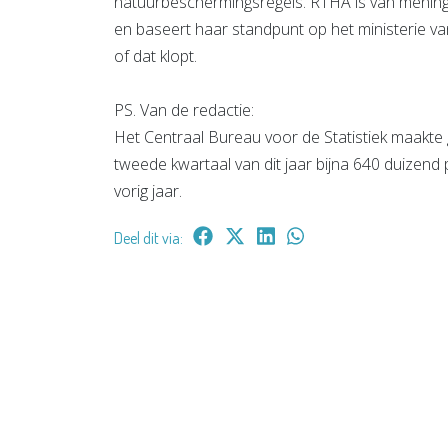
natuurbeschermingsregels. RTHA is van mening
en baseert haar standpunt op het ministerie 
of dat klopt.
PS. Van de redactie:
Het Centraal Bureau voor de Statistiek maakte g
tweede kwartaal van dit jaar bijna 640 duizen
vorig jaar.
Deel dit via: