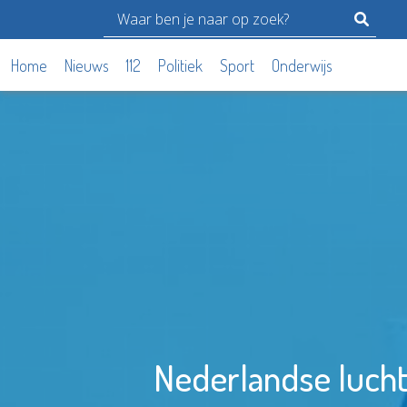
Home
Nieuws
112
Politiek
Sport
Onderwijs
Nederlandse luch