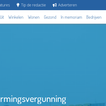
tures
Tip de redactie
Adverteren
Uit
Winkelen
Wonen
Gezond
In memoriam
Bedrijven
ermingsvergunning