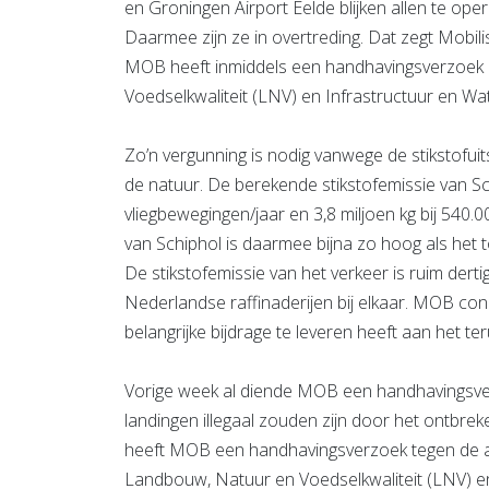
en Groningen Airport Eelde blijken allen te o
Daarmee zijn ze in overtreding. Dat zegt Mobi
MOB heeft inmiddels een handhavingsverzoek i
Voedselkwaliteit (LNV) en Infrastructuur en Wa
Zo’n vergunning is nodig vanwege de stikstofuit
de natuur. De berekende stikstofemissie van Sch
vliegbewegingen/jaar en 3,8 miljoen kg bij 540
van Schiphol is daarmee bijna zo hoog als het to
De stikstofemissie van het verkeer is ruim dertig
Nederlandse raffinaderijen bij elkaar. MOB co
belangrijke bijdrage te leveren heeft aan het te
Vorige week al diende MOB een handhavingsver
landingen illegaal zouden zijn door het ontbr
heeft MOB een handhavingsverzoek tegen de ande
Landbouw, Natuur en Voedselkwaliteit (LNV) en