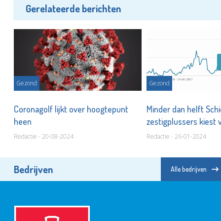
Gerelateerde berichten
Gezond
Gezond
,
Coronagolf lijkt over hoogtepunt
Minder dan helft Sc
heen
zestigplussers kiest 
Redactie - 20-08-2024
Redactie - 26-01-2024
Bedrijven
Alle bedrijven