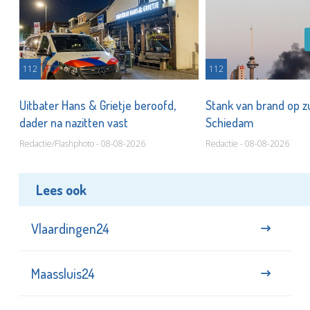
112
112
Uitbater Hans & Grietje beroofd,
Stank van brand op zu
dader na nazitten vast
Schiedam
Redactie/Flashphoto - 08-08-2026
Redactie - 08-08-2026
Lees ook
Vlaardingen24
Maassluis24