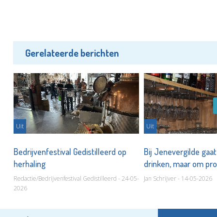
Gerelateerde berichten
Uit
Uit
Bedrijvenfestival Gedistilleerd op
Bij Jenevergilde gaat
herhaling
drinken, maar om pr
Redactie/Bedrijvenfestival Gedistilleerd - 24-05-
Jan Schrijver - 14-05-2026
2026