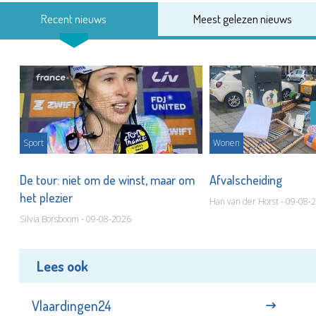
Recent nieuws
Meest gelezen nieuws
Sport
Wonen
De tour: niet om de winst, maar om
Afvalscheiding
het plezier
Han van der Horst - 09-08-
Silvia Borsboom - 09-08-2026
Lees ook
Vlaardingen24