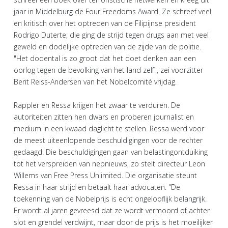
jaar in Middelburg de Four Freedoms Award. Ze schreef veel
en kritisch over het optreden van de Filipijnse president
Rodrigo Duterte; die ging de strijd tegen drugs aan met veel
geweld en dodelijke optreden van de zijde van de politie.
"Het dodental is zo groot dat het doet denken aan een
oorlog tegen de bevolking van het land zelf", zei voorzitter
Berit Reiss-Andersen van het Nobelcomité vrijdag.
Rappler en Ressa krijgen het zwaar te verduren. De
autoriteiten zitten hen dwars en proberen journalist en
medium in een kwaad daglicht te stellen. Ressa werd voor
de meest uiteenlopende beschuldigingen voor de rechter
gedaagd. Die beschuldigingen gaan van belastingontduiking
tot het verspreiden van nepnieuws, zo stelt directeur Leon
Willems van Free Press Unlimited. Die organisatie steunt
Ressa in haar strijd en betaalt haar advocaten. "De
toekenning van de Nobelprijs is echt ongelooflijk belangrijk.
Er wordt al jaren gevreesd dat ze wordt vermoord of achter
slot en grendel verdwijnt, maar door de prijs is het moeilijker