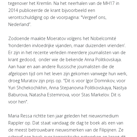
tegenover het Kremlin. Na het neerhalen van de MH17 in
2014 publiceerde de krant bijvoorbeeld een
verontschuldiging op de voorpagina: "Vergeef ons,
Nederland”.
Zodoende maakte Moeratov volgens het Nobelcomité
‘honderden invloedrijke vijanden, maar duizenden vrienden’.
Er zijn in het recente verleden meerdere journalisten van de
krant gedood, onder wie de bekende Anna Politkovskaja.
Aan haar en aan andere Russische journalisten die de
afgelopen tijd om het leven zijn gekomen vanwege hun werk,
droeg Muratov zijn prijs op. "Dit is voor Igor Domnikov, voor
Yuri Shchekochikhin, Anna Stepanovna Politkovskaya, Nastya
Baburova, Natasha Estemirova, voor Stas Markelov. Dit is
voor hen".
Maria Ressa richtte tien jaar geleden het nieuwsmedium
Rappler op. Dat staat vandaag de dag te boek als een van
de meest betrouwbare nieuwsmerken van de Filipijnen. Ze
schreef een boek over terroristische netwerken en kreeg dit