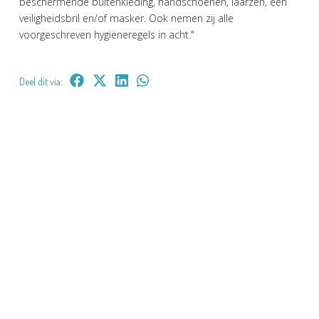
beschermende buitenkleding, handschoenen, laarzen, een
veiligheidsbril en/of masker. Ook nemen zij alle
voorgeschreven hygiëneregels in acht."
Deel dit via: