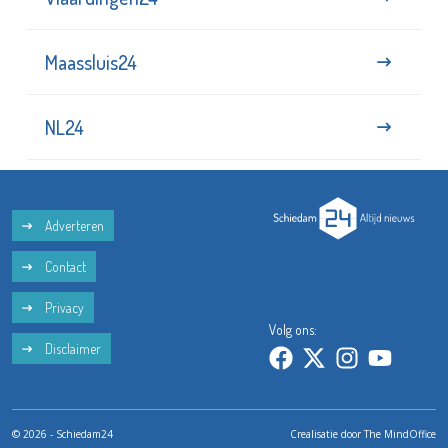
Maassluis24
NL24
Adverteren
Contact
Privacy
Volg ons:
Disclaimer
© 2026 - Schiedam24
Crealisatie door
The MindOffice