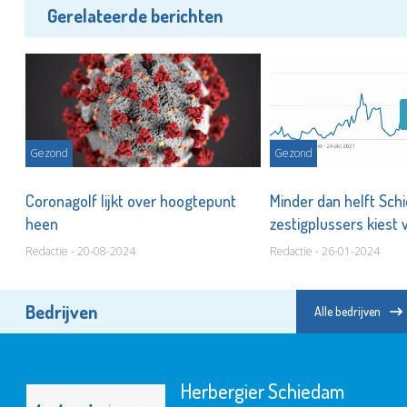
Gerelateerde berichten
Gezond
Gezond
,
Coronagolf lijkt over hoogtepunt
Minder dan helft Sc
heen
zestigplussers kiest 
Redactie - 20-08-2024
Redactie - 26-01-2024
Bedrijven
Alle bedrijven
Seniorenwelzijn