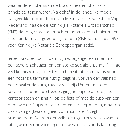
waar andere notarissen de boot afhielden of er zelfs
principieel tegen waren. Na ophef in de landelijke media,
aangewakkerd door Rudie van Meurs van het weekblad Vrij
Nederland, haalde de Koninklijke Notariële Broederschap
(KNB) de teugels aan en mochten notarissen zich niet meer
met handel in vastgoed bezighouden (KNB staat sinds 1997
voor Koninklijke Notariële Beroepsorganisatie).
Jeroen Krabbendam noemt zijn voorganger een man met
een scherp geheugen en een sterke sociale antenne. “Hij had
veel kennis van zijn cliënten en hun situaties en dat is voor
een notaris uitermate nuttig”, zegt hij. Cor van der Valk had
een opvallende auto, maar als hij bij cliënten met een
schamel inkomen op bezoek ging, liet hij die auto bij het
kantoor staan en ging hij op de fiets of met de auto van een
medewerker. “Hij wilde zijn cliënten niet imponeren, maar op
basis van gelijkwaardigheid communiceren”, zegt
Krabbendam. Dat Van der Valk plichtsgetrouw was, kwam tot
uiting wanneer hij voor urgente kwesties ’s avonds laat nog