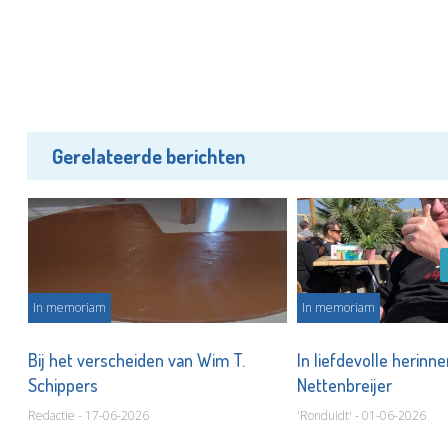
Gerelateerde berichten
In memoriam
In memoriam
t
Bij het verscheiden van Wim T.
In liefdevolle herinne
Schippers
Nettenbreijer
Redactie - 17-06-2026
'Ronduidt' - 01-06-2026