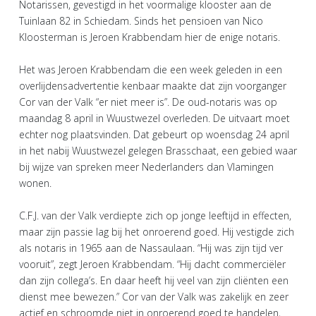
Notarissen, gevestigd in het voormalige klooster aan de
Tuinlaan 82 in Schiedam. Sinds het pensioen van Nico
Kloosterman is Jeroen Krabbendam hier de enige notaris.
Het was Jeroen Krabbendam die een week geleden in een
overlijdensadvertentie kenbaar maakte dat zijn voorganger
Cor van der Valk “er niet meer is”. De oud-notaris was op
maandag 8 april in Wuustwezel overleden. De uitvaart moet
echter nog plaatsvinden. Dat gebeurt op woensdag 24 april
in het nabij Wuustwezel gelegen Brasschaat, een gebied waar
bij wijze van spreken meer Nederlanders dan Vlamingen
wonen.
C.F.J. van der Valk verdiepte zich op jonge leeftijd in effecten,
maar zijn passie lag bij het onroerend goed. Hij vestigde zich
als notaris in 1965 aan de Nassaulaan. “Hij was zijn tijd ver
vooruit”, zegt Jeroen Krabbendam. “Hij dacht commerciëler
dan zijn collega’s. En daar heeft hij veel van zijn cliënten een
dienst mee bewezen.” Cor van der Valk was zakelijk en zeer
actief en schroomde niet in onroerend goed te handelen,