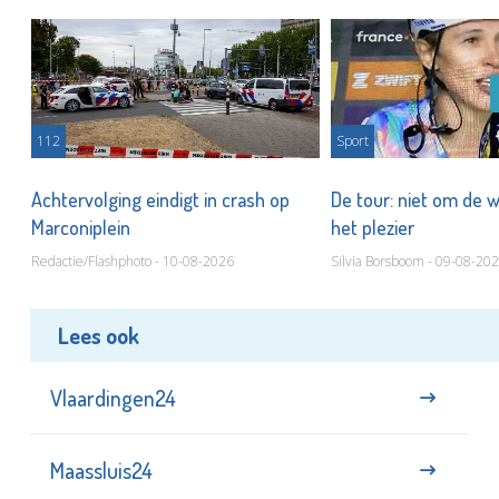
112
Sport
Achtervolging eindigt in crash op
De tour: niet om de 
Marconiplein
het plezier
Redactie/Flashphoto - 10-08-2026
Silvia Borsboom - 09-08-20
Lees ook
Vlaardingen24
Maassluis24