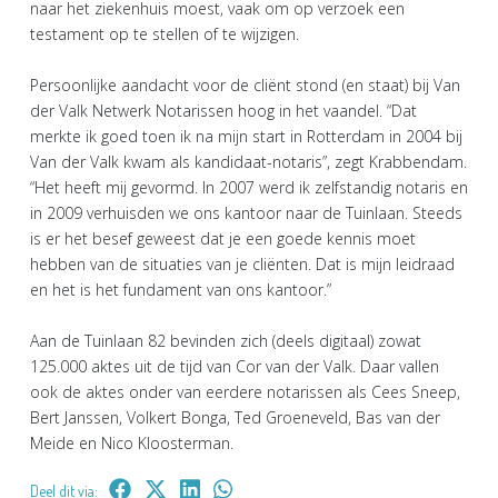
naar het ziekenhuis moest, vaak om op verzoek een
testament op te stellen of te wijzigen.
Persoonlijke aandacht voor de cliënt stond (en staat) bij Van
der Valk Netwerk Notarissen hoog in het vaandel. “Dat
merkte ik goed toen ik na mijn start in Rotterdam in 2004 bij
Van der Valk kwam als kandidaat-notaris”, zegt Krabbendam.
“Het heeft mij gevormd. In 2007 werd ik zelfstandig notaris en
in 2009 verhuisden we ons kantoor naar de Tuinlaan. Steeds
is er het besef geweest dat je een goede kennis moet
hebben van de situaties van je cliënten. Dat is mijn leidraad
en het is het fundament van ons kantoor.”
Aan de Tuinlaan 82 bevinden zich (deels digitaal) zowat
125.000 aktes uit de tijd van Cor van der Valk. Daar vallen
ook de aktes onder van eerdere notarissen als Cees Sneep,
Bert Janssen, Volkert Bonga, Ted Groeneveld, Bas van der
Meide en Nico Kloosterman.
Deel dit via: