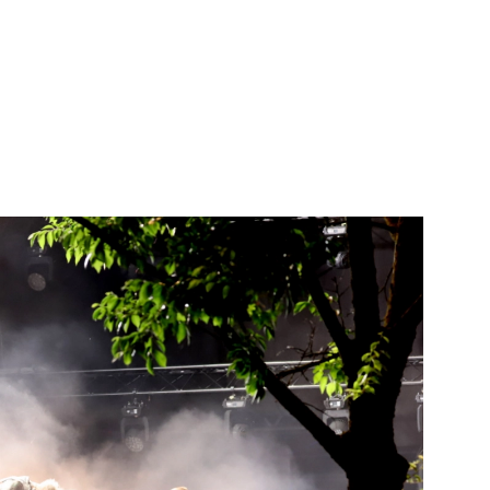
Aleida Praktijk
Zwembad
voor
Groenoord
Verloskunde
Bekijk de pagi
Bekijk de pagina