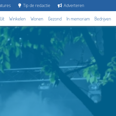
tures
Tip de redactie
Adverteren
Uit
Winkelen
Wonen
Gezond
In memoriam
Bedrijven