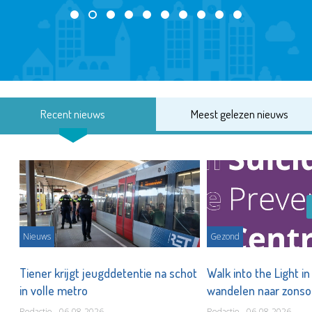
Recent nieuws
Meest gelezen nieuws
Nieuws
Gezond
Tiener krijgt jeugddetentie na schot
Walk into the Light i
in volle metro
wandelen naar zonso
te staan bij suïcide
Redactie - 06-08-2026
Redactie - 06-08-2026