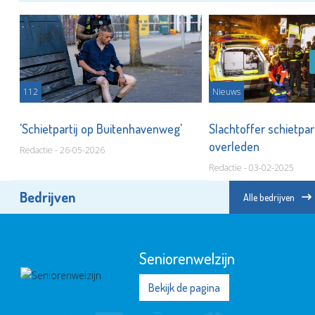
112
Nieuws
'Schietpartij op Buitenhavenweg'
Slachtoffer schietpart
overleden
Redactie - 26-05-2026
Redactie - 03-02-2025
Bedrijven
Alle bedrijven
Seniorenwelzijn
Bekijk de pagina