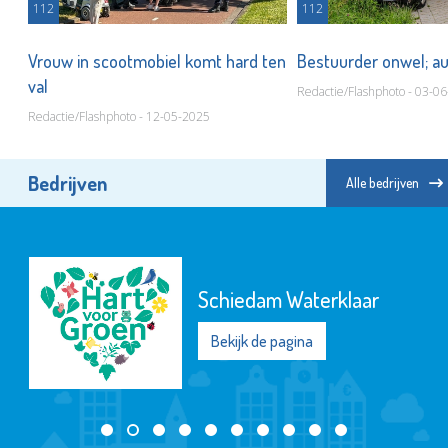
112
112
Vrouw in scootmobiel komt hard ten
Bestuurder onwel; a
val
Redactie/Flashphoto - 03-0
Redactie/Flashphoto - 12-05-2025
Bedrijven
Alle bedrijven
Het Goed Schiedam
Bekijk de pagina