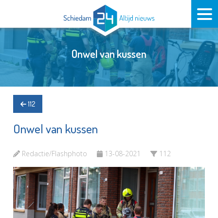
Onwel van kussen
112
Onwel van kussen
Redactie/Flashphoto
13-08-2021
112