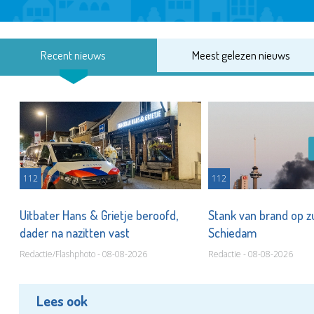
Recent nieuws
Meest gelezen nieuws
112
112
Uitbater Hans & Grietje beroofd,
Stank van brand op zu
dader na nazitten vast
Schiedam
Redactie/Flashphoto - 08-08-2026
Redactie - 08-08-2026
Lees ook