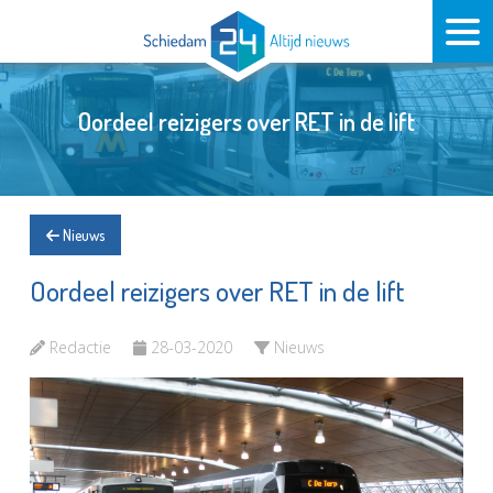
Oordeel reizigers over RET in de lift
Nieuws
Oordeel reizigers over RET in de lift
Redactie
28-03-2020
Nieuws