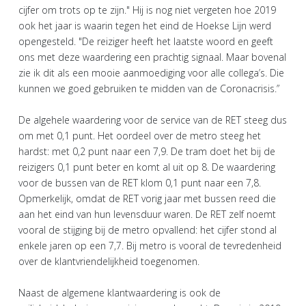
cijfer om trots op te zijn." Hij is nog niet vergeten hoe 2019
ook het jaar is waarin tegen het eind de Hoekse Lijn werd
opengesteld. "De reiziger heeft het laatste woord en geeft
ons met deze waardering een prachtig signaal. Maar bovenal
zie ik dit als een mooie aanmoediging voor alle collega’s. Die
kunnen we goed gebruiken te midden van de Coronacrisis.”
De algehele waardering voor de service van de RET steeg dus
om met 0,1 punt. Het oordeel over de metro steeg het
hardst: met 0,2 punt naar een 7,9. De tram doet het bij de
reizigers 0,1 punt beter en komt al uit op 8. De waardering
voor de bussen van de RET klom 0,1 punt naar een 7,8.
Opmerkelijk, omdat de RET vorig jaar met bussen reed die
aan het eind van hun levensduur waren. De RET zelf noemt
vooral de stijging bij de metro opvallend: het cijfer stond al
enkele jaren op een 7,7. Bij metro is vooral de tevredenheid
over de klantvriendelijkheid toegenomen.
Naast de algemene klantwaardering is ook de