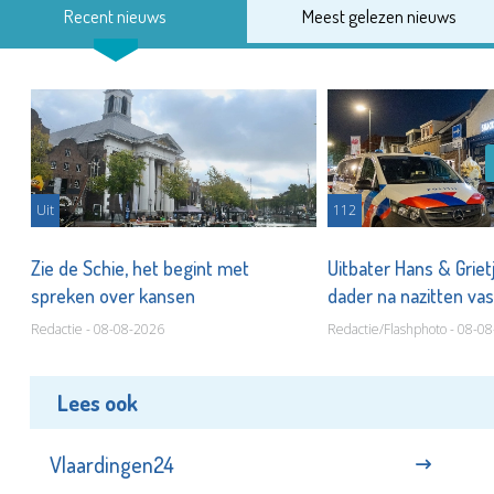
Recent nieuws
Meest gelezen nieuws
Uit
112
Zie de Schie, het begint met
Uitbater Hans & Griet
spreken over kansen
dader na nazitten va
Redactie - 08-08-2026
Redactie/Flashphoto - 08-0
Lees ook
Vlaardingen24