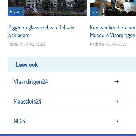
Nieuws
Uit
len
Ziggo op glasvezel van Delta in
Een weekend én een 
Schiedam
Museum Vlaardinge
Redactie - 07-08-2026
Redactie - 07-08-2026
Lees ook
Vlaardingen24
Maassluis24
NL24