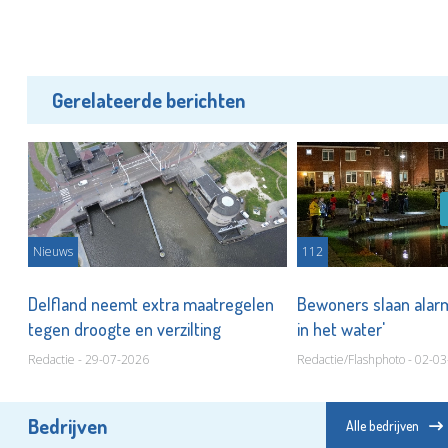
Gerelateerde berichten
Nieuws
112
r
Delfland neemt extra maatregelen
Bewoners slaan alar
tegen droogte en verzilting
in het water'
Redactie - 29-07-2026
Redactie/Flashphoto - 02-0
Bedrijven
Alle bedrijven