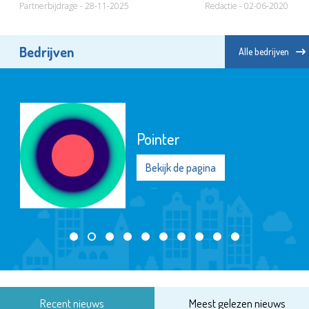
hebben
Partnerbijdrage - 28-11-2025
Redactie - 02-06-2020
Bedrijven
Alle bedrijven
Pointer
Bekijk de pagina
Recent nieuws
Meest gelezen nieuws