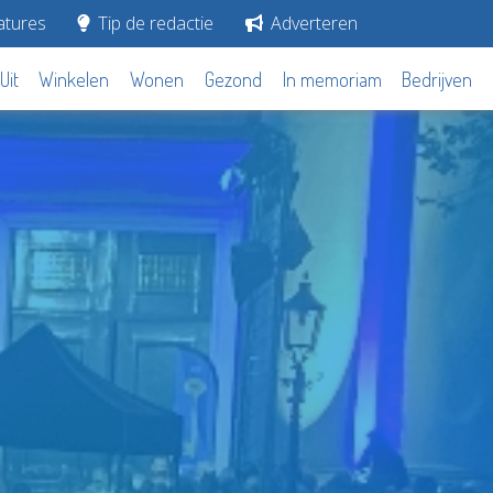
tures
Tip de redactie
Adverteren
Uit
Winkelen
Wonen
Gezond
In memoriam
Bedrijven