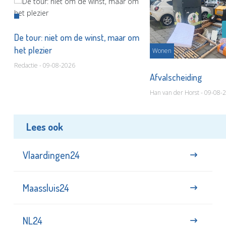
De tour: niet om de winst, maar om
het plezier
Wonen
Redactie - 09-08-2026
Afvalscheiding
Han van der Horst - 09-08-
Lees ook
Vlaardingen24
Maassluis24
NL24