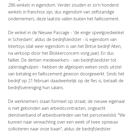
286 winkels in eigendom. Verder zouden er zo'n honderd
winkels in franchise zijn, dus eigendom van zelfstandige
ondernemers; deze laatste vallen buiten het faillissement.
De winkel in de Nieuwe Passage - 'de enige speelgoedwinkel
in Schiedam', aldus de bedrijfsleidster - is eigendom van
Intertoys (dat weer eigendom is van het Britse bedrijf Alteri,
na verkoop door het Blokkerconcern vorig jaar). En dus
failliet. De dertien medewerkers - van bedrijfsleidster tot
zaterdaghulpen - hebben de afgelopen weken sinds uitstel
van betaling en faillissement gewoon doorgewerkt. Sinds het
bedrijf op 21 februari daadwerkelijk op de fles is, betaalt de
bedrijfsvereniging hun salaris.
De werknemers staan formeel op straat; de nieuwe eigenaar
is niet gebonden aan arbeidscontracten, ongeacht
dienstverband of arbeidsverleden van het personeelslid. "We
kunnen naar verwachting over een week of twee opnieuw
solliciteren naar onze baan", aldus de bedrijfsleidster.