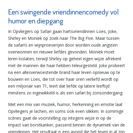
Een swingende vriendinnencomedy vol
humor en diepgang
In Opvliegers op Safari gaan hartsvriendinnen Loes, Joke,
Shirley en Moniek op zoek naar The Big Five. Maar tussen
de safari’s en wijnproeverijen door worden oude angsten
overwonnen en nieuwe liefdes gevonden. Moniek moet
leren loslaten, terwijl Shirley op geheel eigen wijze afrekent
met de mannen die haar hebben teleurgesteld. Joke probeert
na een allesverwoestende brand haar leven opnieuw op te
bouwen en Loes, die tot over haar oren verliefd wordt op
een miljonair van 71, leert dat liefde op latere leeftijd
minstens zo ingewikkeld is als een safari bij zonsondergang.
Met een mix van muziek, humor, herkenning en emotie laat
Opvliegers je lachen, en soms ook even slikken. In sommige
scènes gaat de voorstelling op integere wijze in op de
impact van borstkanker, passend binnen de dynamiek van de
vriendinnen. Het resultaat is een avond die het leven in al zijn