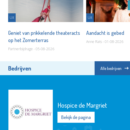
Uit
Uit
r
Geniet van prikkelende theateracts
Aandacht is gebed
op het Zomerterras
Anne Rats - 01-08-2026
Partnerbijdrage - 05-08-2026
Bedrijven
Alle bedrijven
Hospice de Margriet
Bekijk de pagina