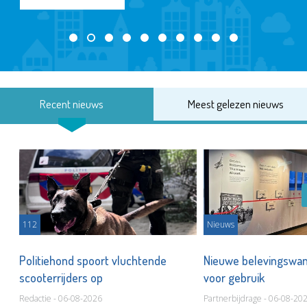
Recent nieuws
Meest gelezen nieuws
112
Nieuws
Politiehond spoort vluchtende
Nieuwe belevingswan
scooterrijders op
voor gebruik
Redactie - 06-08-2026
Partnerbijdrage - 06-08-20