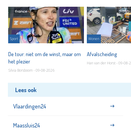
Sport
Wonen
De tour: niet om de winst, maar om
Afvalscheiding
het plezier
Han van der Horst - 09-08-
Silvia Borsboom - 09-08-2026
Lees ook
Vlaardingen24
Maassluis24