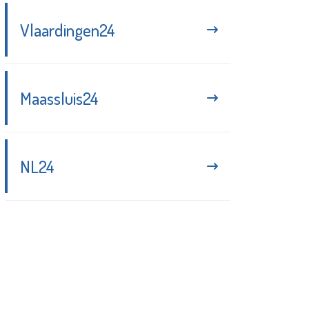
Vlaardingen24
Maassluis24
NL24
Blijf up-to-date