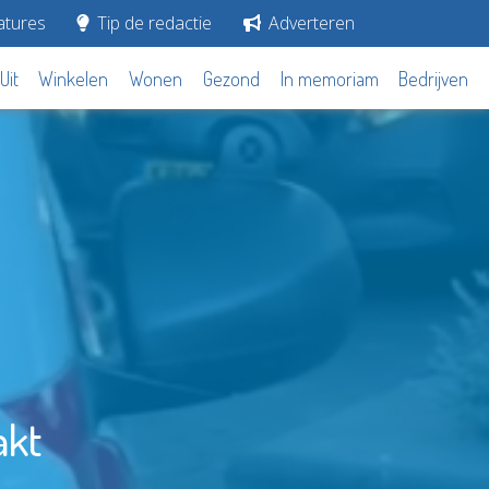
tures
Tip de redactie
Adverteren
Uit
Winkelen
Wonen
Gezond
In memoriam
Bedrijven
akt