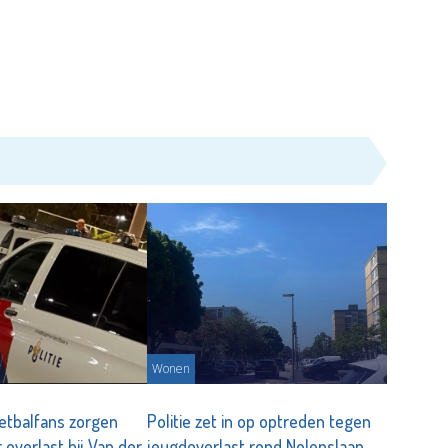
Wonen
oetbalfans zorgen
Politie zet in op optreden tegen
overlast bij Van der
jeugdoverlast rond Nolenslaan