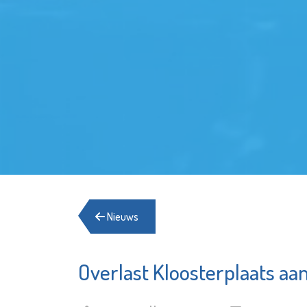
Nieuws
Overlast Kloosterplaats aa
Naut
Argos Z