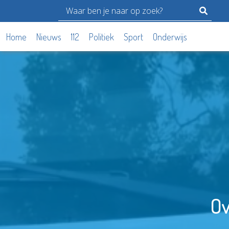
Home
Nieuws
112
Politiek
Sport
Onderwijs
Ov