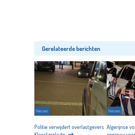
Gerelateerde berichten
Nieuws
Nieuws
Politie verwijdert overlastgevers
Algerijnse v
Kloosterplaats
opnieuw voor 