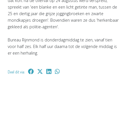
dat kort na de overval op 24 augustus werd verspreid,
spreekt van 'een blanke en een licht getinte man, tussen de
25 en dertig jaar die grijze joggingbroeken en zwarte
mondkapjes droegen'. Bovendien waren ze dus 'herkenbaar
gekleed als politie-agenten'.
Bureau Rijnmond is donderdagmiddag te zien, vanaf tien
voor half zes. Elk half uur daarna tot de volgende middag is
er een herhaling.
Deel dit via: