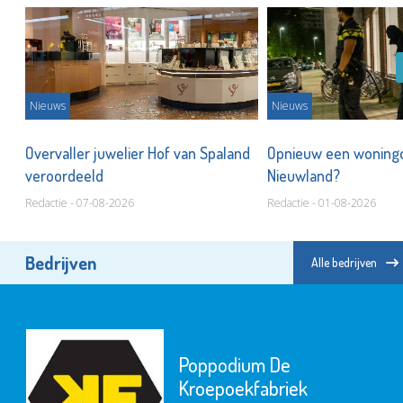
Nieuws
Nieuws
'
Overvaller juwelier Hof van Spaland
Opnieuw een woningo
veroordeeld
Nieuwland?
Redactie - 07-08-2026
Redactie - 01-08-2026
Bedrijven
Alle bedrijven
Poppodium De
Kroepoekfabriek