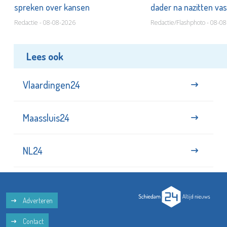
spreken over kansen
dader na nazitten va
Redactie - 08-08-2026
Redactie/Flashphoto - 08-0
Lees ook
Vlaardingen24
Maassluis24
NL24
Adverteren
Contact