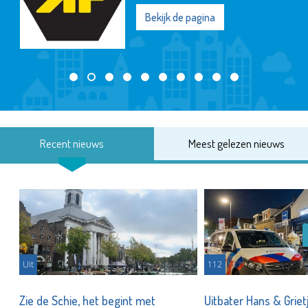
Bekijk de pagina
Recent nieuws
Meest gelezen nieuws
Uit
112
Zie de Schie, het begint met
Uitbater Hans & Griet