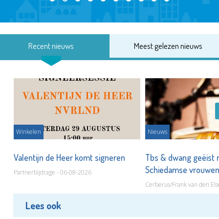
Recent nieuws
Meest gelezen nieuws
Winkelen
Nieuws
Valentijn de Heer komt signeren
Tbs & dwang geëist 
Schiedamse vrouwe
Partnerbijdrage - 06-08-2026
Cerberus/Frank van den Els
Lees ook