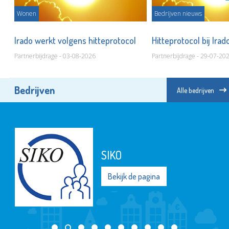
Wonen
Bedrijven nieuws
Irado werkt volgens hitteprotocol
Hitteprotocol bij Ira
Partnerbijdrage - 03-08-2026
Partnerbijdrage - 29-07-20
Bedrijven
Alle bedrijven
SIKO
Bekijk de pagina