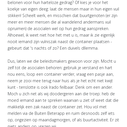
belonen voor hun harteloze gedrag? Of kies je voor het
koekje van eigen deeg: laat de mensen maar in hun eigen vuil
stikken! Scheelt werk, en misschien dat buurtgenoten (er zijn
meer en meer mensen die al wandelend andermans vuil
opruimen) de asocialen wel op hun gedrag aanspreken.
Alhoewel, ik weet niet hoe het met u is, maar ik zie eigenlijk
nooit iemand zijn vulniszak naast de container plaatsen -
gebeurt dat 's nachts of zo? Een duivels dllemma.
Dus, laten we die beleidsmakers gewoon voor zijn. Mocht u
zelf tot de asocialen behoren: gebruik je verstand en hart
nou eens, loop een container verder, vraag een pasje aan,
neem je zooi mee terug naar huis als je het echt niet kwijt
kunt - tenslotte is ook Irado feilbaar. Denk om een ander.
Moch u zich net als wij doodergeren aan die troep: heb de
moed iemand aan te spreken waarvan u ziet of weet dat die
makkelijk een zak naast de container zet. Hou vol met
melden via de Buiten Beterapp en ruim desnoods zelf iets
op, ongezien op maandagmorgen, of als buurtactiviteit. Er zit
niets anders op, vrezen wij.