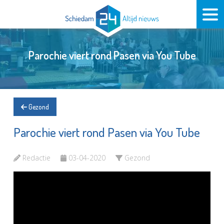
Parochie viert rond Pasen via You Tube
Gezond
Parochie viert rond Pasen via You Tube
Redactie
03-04-2020
Gezond