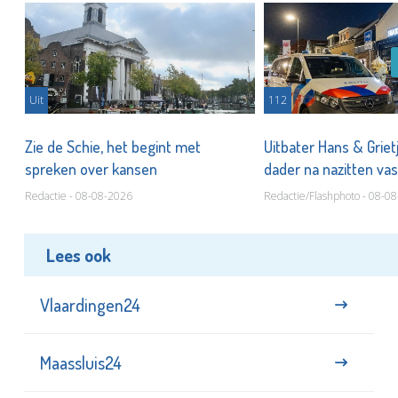
Uit
112
Zie de Schie, het begint met
Uitbater Hans & Griet
spreken over kansen
dader na nazitten va
Redactie - 08-08-2026
Redactie/Flashphoto - 08-0
Lees ook
Vlaardingen24
Maassluis24