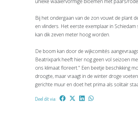
unieke waaiervormige bloemen met paars/rode 
Bij het ondergaan van de zon vouwt de plant d
en vlinders. Het eerste exemplaar in Schiedam s
kan dik zeven meter hoog worden.
De boom kan door de wijkcomités aangevraagd 
Beatrixpark heeft hier nog geen vol seizoen mee
ons klimaat floreert." Een beetje beschikking moe
droogte, maar vraagt in de winter droge voete
gerichte muur en doet het prima als solitair s
Deel dit via: