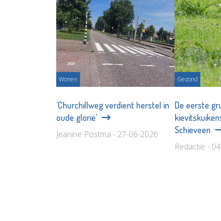
Wonen
Gezond
'Churchillweg verdient herstel in
De eerste gr
oude glorie'
kievitskuiken
Schieveen
Jeanine Postma - 27-06-2026
Redactie - 0