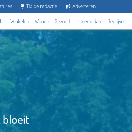
tures
Tip de redactie
Adverteren
Uit
Winkelen
Wonen
Gezond
In memoriam
Bedrijven
 bloeit