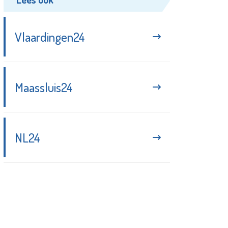
Vlaardingen24
Maassluis24
NL24
Blijf up-to-date