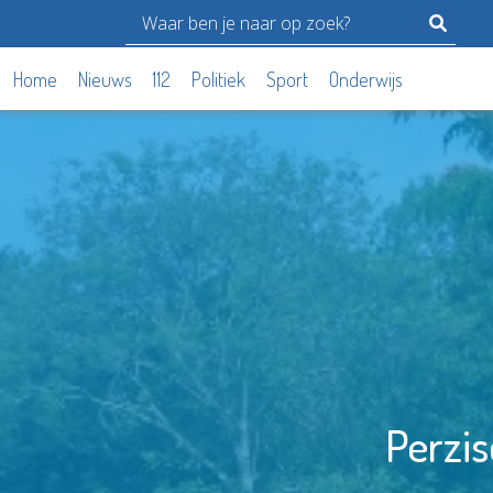
Home
Nieuws
112
Politiek
Sport
Onderwijs
Perzis