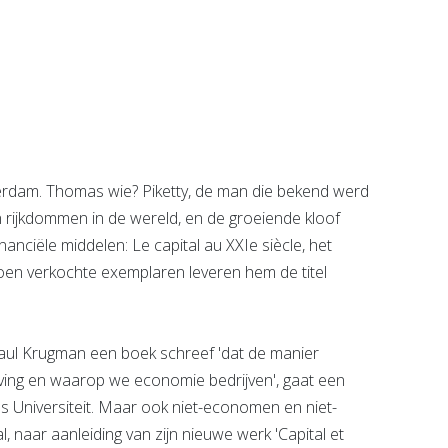
e pagina
Bekijk de pagina
dam. Thomas wie? Piketty, de man die bekend werd
n rijkdommen in de wereld, en de groeiende kloof
ciële middelen: Le capital au XXIe siècle, het
joen verkochte exemplaren leveren hem de titel
aul Krugman een boek schreef 'dat de manier
ing en waarop we economie bedrijven', gaat een
 Universiteit. Maar ook niet-economen en niet-
 naar aanleiding van zijn nieuwe werk 'Capital et