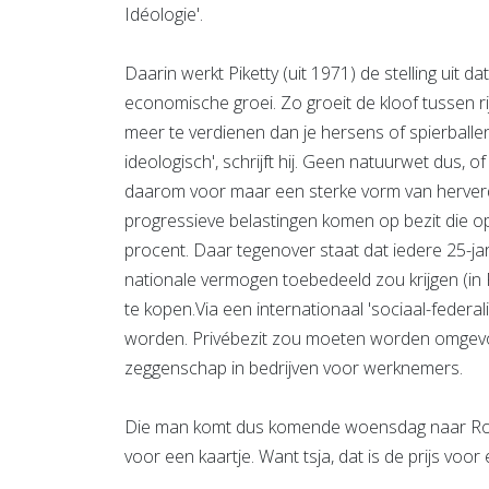
Idéologie'.
Daarin werkt Piketty (uit 1971) de stelling uit 
economische groei. Zo groeit de kloof tussen ri
meer te verdienen dan je hersens of spierballen 
ideologisch', schrijft hij. Geen natuurwet dus, of
daarom voor maar een sterke vorm van herverdel
progressieve belastingen komen op bezit die op 
procent. Daar tegenover staat dat iedere 25-ja
nationale vermogen toebedeeld zou krijgen (in 
te kopen.Via een internationaal 'sociaal-fede
worden. Privébezit zou moeten worden omgevormd
zeggenschap in bedrijven voor werknemers.
Die man komt dus komende woensdag naar Rotter
voor een kaartje. Want tsja, dat is de prijs vo