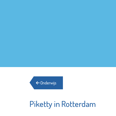
Onderwijs
Piketty in Rotterdam
Franciscus
MAES no
Bekijk de pagina