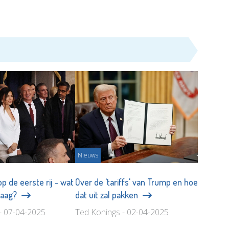
Nieuws
op de eerste rij - wat
Over de 'tariffs' van Trump en hoe
daag?
dat uit zal pakken
- 07-04-2025
Ted Konings - 02-04-2025