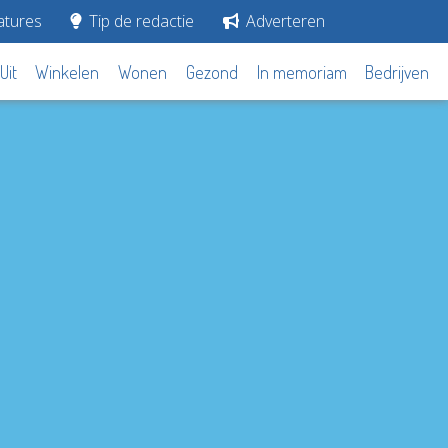
tures
Tip de redactie
Adverteren
Uit
Winkelen
Wonen
Gezond
In memoriam
Bedrijven