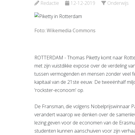
Bekijk d
Redactie
12-12-2019
Onderwijs
Foto: Wikemedia Commons
ROTTERDAM - Thomas Piketty komt naar Rotter
met zijn vuistdikke expose over de verdeling va
tussen vermogenden en mensen zonder veel finan
kapitaal van de 21ste eeuw. De tweeënhalf mil
'rockster-econoom' op.
De Fransman, die volgens Nobelprijswinnaar P
verandert waarop we denken over de samenlev
lezing geven voor de economen van de Erasmus
studenten kunnen aanschuiven voor zijn verhaal,