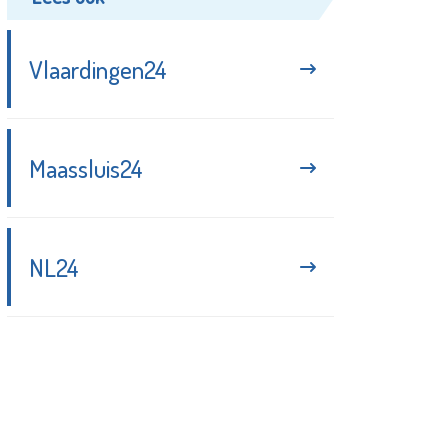
Vlaardingen24
Maassluis24
NL24
Blijf up-to-date