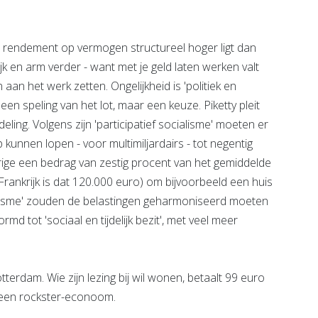
dat rendement op vermogen structureel hoger ligt dan
jk en arm verder - want met je geld laten werken valt
aan het werk zetten. Ongelijkheid is 'politiek en
 een speling van het lot, maar een keuze. Piketty pleit
ing. Volgens zijn 'participatief socialisme' moeten er
kunnen lopen - voor multimiljardairs - tot negentig
rige een bedrag van zestig procent van het gemiddelde
Frankrijk is dat 120.000 euro) om bijvoorbeeld een huis
ralisme' zouden de belastingen geharmoniseerd moeten
 tot 'sociaal en tijdelijk bezit', met veel meer
dam. Wie zijn lezing bij wil wonen, betaalt 99 euro
or een rockster-econoom.