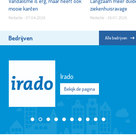
s
Vandalisme is erg, maar heeft ook
Langzaam meer duidel
mooie kanten
ziekenhuisravage
Redactie - 07-04-2026
Redactie - 26-01-2026
Bedrijven
Alle bedrijven
Irado
Bekijk de pagina