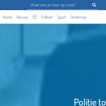
Home
Nieuws
112
Politiek
Sport
Onderwijs
Politie 