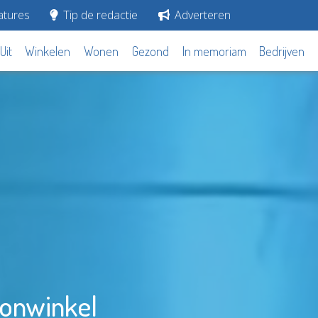
tures
Tip de redactie
Adverteren
Uit
Winkelen
Wonen
Gezond
In memoriam
Bedrijven
oonwinkel