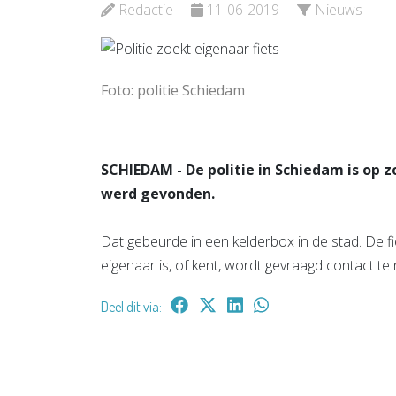
Bekijk de pagina
Redactie
11-06-2019
Nieuws
Bekijk d
Foto: politie Schiedam
SCHIEDAM - De politie in Schiedam is op z
werd gevonden.
Dat gebeurde in een kelderbox in de stad. De fie
eigenaar is, of kent, wordt gevraagd contact te
Deel dit via: