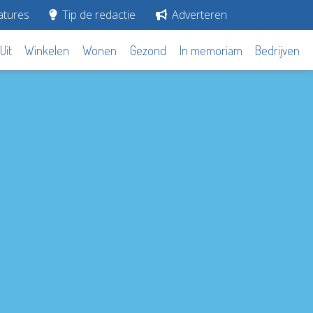
tures
Tip de redactie
Adverteren
Uit
Winkelen
Wonen
Gezond
In memoriam
Bedrijven