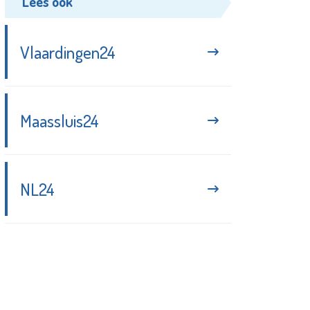
Lees ook
Vlaardingen24
Maassluis24
NL24
Blijf up-to-date