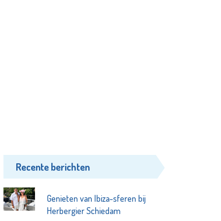
Recente berichten
Genieten van Ibiza-sferen bij
Herbergier Schiedam