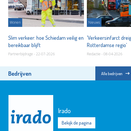
Wonen
Nieuws
r
Slim verkeer: hoe Schiedam veilig en
'Verkeersinfarct drei
bereikbaar blijft
Rotterdamse regio'
Partnerbijdrage - 22-07-2026
Redactie - 08-04-2026
Bedrijven
Alle bedrijven
Irado
Bekijk de pagina