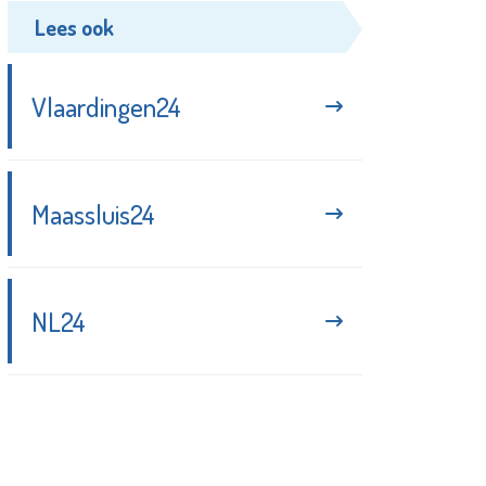
Lees ook
Vlaardingen24
Maassluis24
NL24
Blijf up-to-date