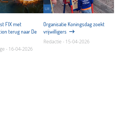
Uit
st FIX met
Organisatie Koningsdag zoekt
tion terug naar De
vrijwilligers
Redactie - 15-04-2026
age - 16-04-2026