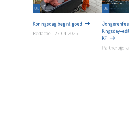
Uit
Uit
Koningsdag begint goed
Jongerenfee
Kingsday-edi
Redactie - 27-04-2026
KF
Partnerbijdr