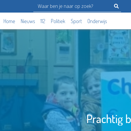
Home
Nieuws
112
Politiek
Sport
Onderwijs
Prachtig b