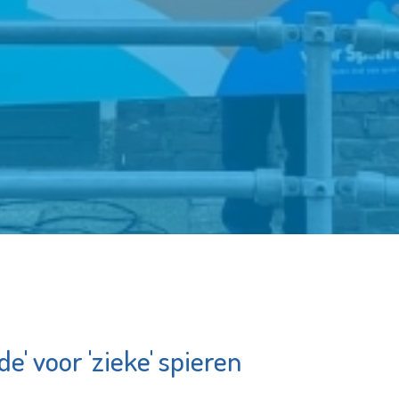
e' voor 'zieke' spieren
cus
Zwembad
Groenoord
e pagina