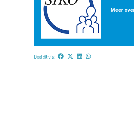
Meer ove
Deel dit via: