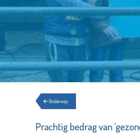
Onderwijs
Prachtig bedrag van 'gezond
Aleida Praktijk
Francis
voor
Bekijk d