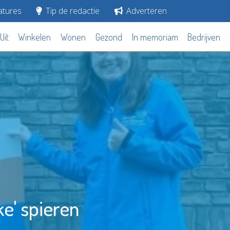
tures
Tip de redactie
Adverteren
Uit
Winkelen
Wonen
Gezond
In memoriam
Bedrijven
ke' spieren