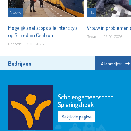
Nieuws
112
Mogelijk snel stops alle intercity's
Vrouw in problemen 
op Schiedam Centrum
Redactie - 28-01-2026
Redactie - 16-02-2026
Bedrijven
Alle bedrijven
YETS Foundation
Bekijk de pagina