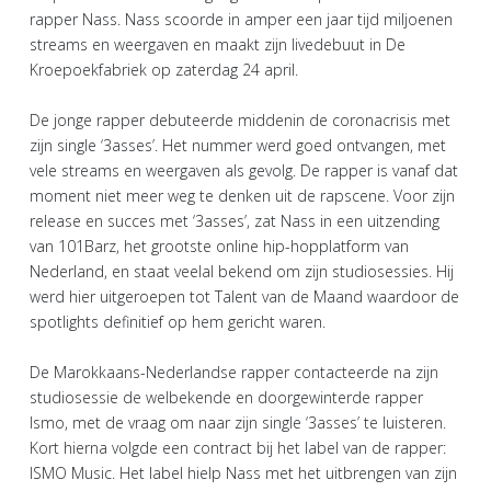
rapper Nass. Nass scoorde in amper een jaar tijd miljoenen
streams en weergaven en maakt zijn livedebuut in De
Kroepoekfabriek op zaterdag 24 april.
De jonge rapper debuteerde middenin de coronacrisis met
zijn single ‘3asses’. Het nummer werd goed ontvangen, met
vele streams en weergaven als gevolg. De rapper is vanaf dat
moment niet meer weg te denken uit de rapscene. Voor zijn
release en succes met ‘3asses’, zat Nass in een uitzending
van 101Barz, het grootste online hip-hopplatform van
Nederland, en staat veelal bekend om zijn studiosessies. Hij
werd hier uitgeroepen tot Talent van de Maand waardoor de
spotlights definitief op hem gericht waren.
De Marokkaans-Nederlandse rapper contacteerde na zijn
studiosessie de welbekende en doorgewinterde rapper
Ismo, met de vraag om naar zijn single ‘3asses’ te luisteren.
Kort hierna volgde een contract bij het label van de rapper:
ISMO Music. Het label hielp Nass met het uitbrengen van zijn