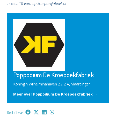
Tickets: 10 euro op kroepoekfabriek.nl
Poppodium De Kroepoekfabriek
Koningin Wilhelminahaven ZZ 2 A, Vlaardingen
Meer over Poppodium De Kroepoekfabriek →
Deel dit via: