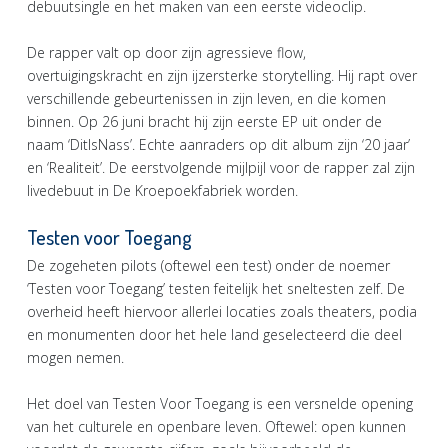
debuutsingle en het maken van een eerste videoclip.
De rapper valt op door zijn agressieve flow,
overtuigingskracht en zijn ijzersterke storytelling. Hij rapt over
verschillende gebeurtenissen in zijn leven, en die komen
binnen. Op 26 juni bracht hij zijn eerste EP uit onder de
naam ‘DitIsNass’. Echte aanraders op dit album zijn ‘20 jaar’
en ‘Realiteit’. De eerstvolgende mijlpijl voor de rapper zal zijn
livedebuut in De Kroepoekfabriek worden.
Testen voor Toegang
De zogeheten pilots (oftewel een test) onder de noemer
‘Testen voor Toegang’ testen feitelijk het sneltesten zelf. De
overheid heeft hiervoor allerlei locaties zoals theaters, podia
en monumenten door het hele land geselecteerd die deel
mogen nemen.
Het doel van Testen Voor Toegang is een versnelde opening
van het culturele en openbare leven. Oftewel: open kunnen