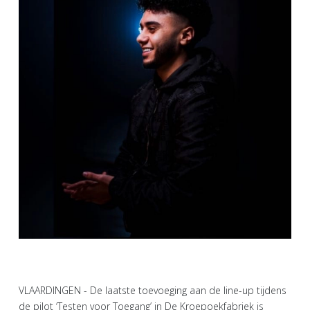
VLAARDINGEN - De laatste toevoeging aan de line-up tijdens
de pilot ‘Testen voor Toegang’ in De Kroepoekfabriek is