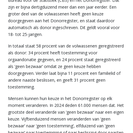
Bureau voor de Statistiek (CBS) en het Donorregister. Dat
zijn er bijna dertigduizend meer dan een jaar eerder. Een
groter deel van de volwassenen heeft geen keuze
doorgegeven aan het Donorregister, en staat daardoor
automatisch als donor ingeschreven. Dit geldt vooral voor
18- tot 25-jarigen.
In totaal staat 58 procent van de volwassenen geregistreerd
als donor: 34 procent heeft toestemming voor
orgaandonatie gegeven, en 24 procent staat geregistreerd
als ‘geen bezwaar’ omdat ze geen keuze hebben
doorgegeven. Verder laat bijna 11 procent een familielid of
andere naaste beslissen, en geeft 31 procent geen
toestemming.
Mensen kunnen hun keuze in het Donorregister op elk
moment veranderen. In 2024 deden 61.000 mensen dat. Het
grootste deel veranderde van ‘geen bezwaar’ naar een eigen
keuze. Vijftienduizend mensen veranderden van ‘geen
bezwaar’ naar ‘geen toestemming’, elfduizend van ‘geen
bezwaar’ naar toestemming of naar beslissing door naasten.