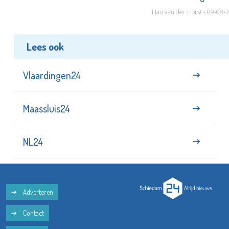
Han van der Horst - 09-08-
Lees ook
Vlaardingen24
Maassluis24
NL24
Adverteren
Contact