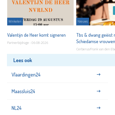
Winkelen
Nieuws
Valentijn de Heer komt signeren
Tbs & dwang geëist 
Schiedamse vrouwe
Partnerbijdrage - 06-08-2026
Cerberus/Frank van den Els
Lees ook
Vlaardingen24
Maassluis24
NL24