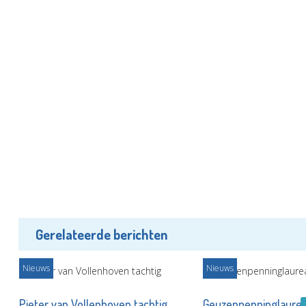
Gerelateerde berichten
Nieuws
Nieuws
am
Pieter van Vollenhoven tachtig
Geuzenpenninglaurea