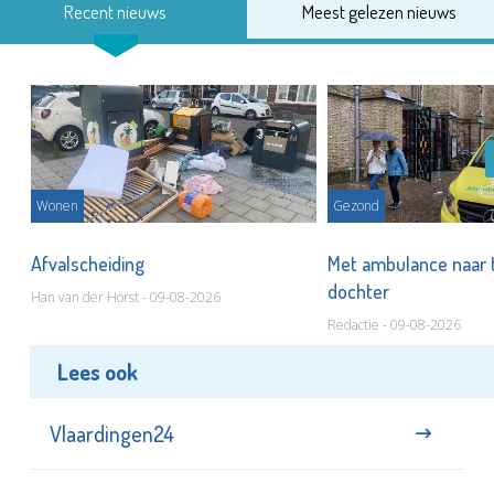
Recent nieuws
Meest gelezen nieuws
Wonen
Gezond
Afvalscheiding
Met ambulance naar 
dochter
Han van der Horst - 09-08-2026
Redactie - 09-08-2026
Lees ook
Vlaardingen24