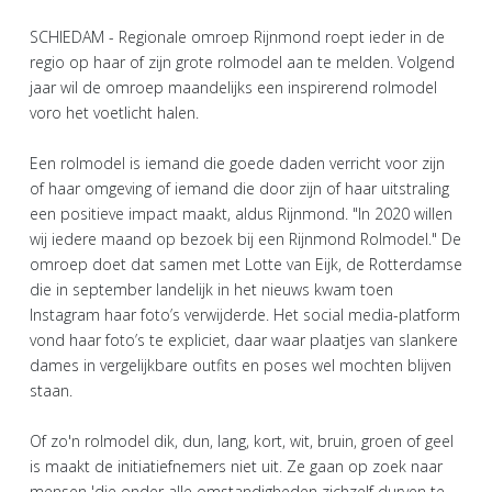
SCHIEDAM - Regionale omroep Rijnmond roept ieder in de
regio op haar of zijn grote rolmodel aan te melden. Volgend
jaar wil de omroep maandelijks een inspirerend rolmodel
voro het voetlicht halen.
Een rolmodel is iemand die goede daden verricht voor zijn
of haar omgeving of iemand die door zijn of haar uitstraling
een positieve impact maakt, aldus Rijnmond. "In 2020 willen
wij iedere maand op bezoek bij een Rijnmond Rolmodel." De
omroep doet dat samen met Lotte van Eijk, de Rotterdamse
die in september landelijk in het nieuws kwam toen
Instagram haar foto’s verwijderde. Het social media-platform
vond haar foto’s te expliciet, daar waar plaatjes van slankere
dames in vergelijkbare outfits en poses wel mochten blijven
staan.
Of zo'n rolmodel dik, dun, lang, kort, wit, bruin, groen of geel
is maakt de initiatiefnemers niet uit. Ze gaan op zoek naar
mensen 'die onder alle omstandigheden zichzelf durven te